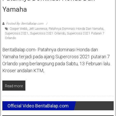
Yamaha
Posted By: BeritaBalap.com
Cooper Webb
,
Jett Lawrence
,
Patahnya Dominasi Honda Dan Yamaha
,
Supercross 2021
,
Supercross 2021 Orlando
,
Supercross 2021 Putaran 7
Orlando
BeritaBalap.com- Patahnya dominasi Honda dan
Yamaha terjadi pada ajang Supercross 2021 putaran 7
Orlando yang berlangsung pada Sabtu, 13 Februari lalu.
Kroser andalan KTM,
Read more
Official Video BeritaBalap.com