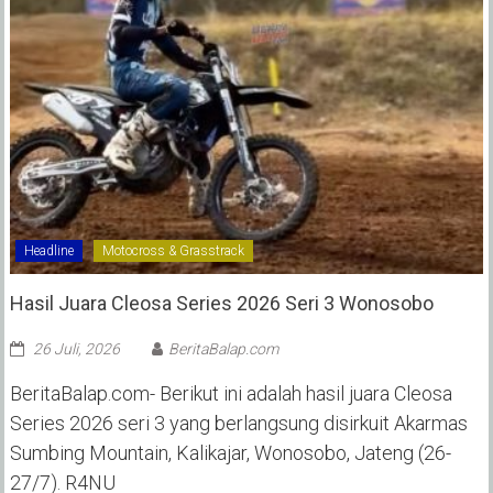
Headline
Motocross & Grasstrack
Hasil Juara Cleosa Series 2026 Seri 3 Wonosobo ‎
26 Juli, 2026
BeritaBalap.com
BeritaBalap.com- Berikut ini adalah hasil juara Cleosa
Series 2026 seri 3 yang berlangsung disirkuit Akarmas
Sumbing Mountain, Kalikajar, Wonosobo, Jateng (26-
27/7). R4NU