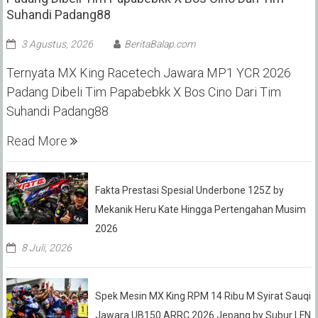
Suhandi Padang88
3 Agustus, 2026
BeritaBalap.com
Ternyata MX King Racetech Jawara MP1 YCR 2026
Padang Dibeli Tim Papabebkk X Bos Cino Dari Tim
Suhandi Padang88
Read More
Fakta Prestasi Spesial Underbone 125Z by
Mekanik Heru Kate Hingga Pertengahan Musim
2026
8 Juli, 2026
Spek Mesin MX King RPM 14 Ribu M Syirat Sauqi
Jawara UB150 ARRC 2026 Jepang by Subur LFN