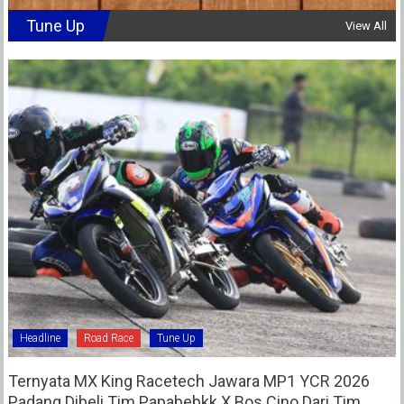
Tune Up
View All
Headline
Road Race
Tune Up
Ternyata MX King Racetech Jawara MP1 YCR 2026
Padang Dibeli Tim Papabebkk X Bos Cino Dari Tim