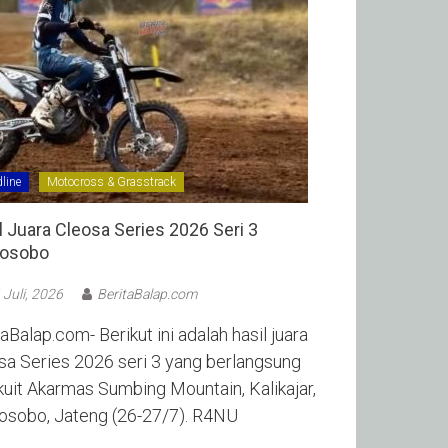
line
Motocross & Grasstrack
l Juara Cleosa Series 2026 Seri 3
sobo ‎
 Juli, 2026
BeritaBalap.com
aBalap.com- Berikut ini adalah hasil juara
sa Series 2026 seri 3 yang berlangsung
rkuit Akarmas Sumbing Mountain, Kalikajar,
sobo, Jateng (26-27/7). R4NU