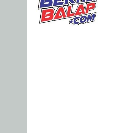
Portal
Berita
Balap
Paling
Lengkap