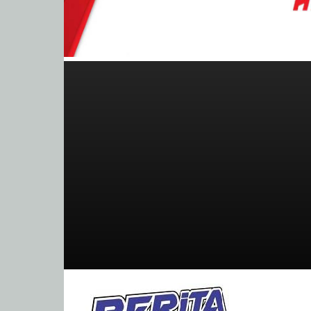
BeritaBalap.com