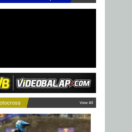
otocross
View All