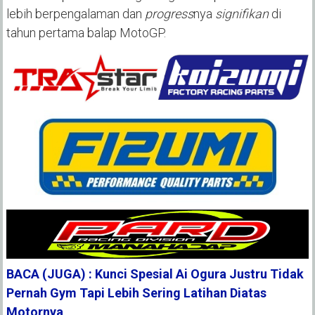
lebih berpengalaman dan
progress
nya
signifikan
di
tahun pertama balap MotoGP.
BACA (JUGA) : Kunci Spesial Ai Ogura Justru Tidak
Pernah Gym Tapi Lebih Sering Latihan Diatas
Motornya