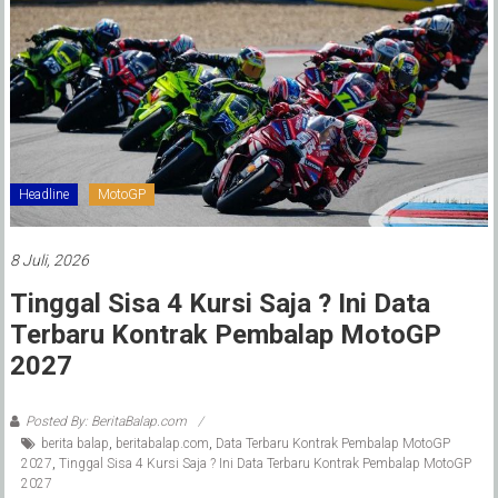
Headline
MotoGP
8 Juli, 2026
Tinggal Sisa 4 Kursi Saja ? Ini Data
Terbaru Kontrak Pembalap MotoGP
2027
Posted By: BeritaBalap.com
berita balap
,
beritabalap.com
,
Data Terbaru Kontrak Pembalap MotoGP
2027
,
Tinggal Sisa 4 Kursi Saja ? Ini Data Terbaru Kontrak Pembalap MotoGP
2027