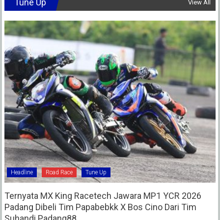
Tune Up
View All
Headline
Road Race
Tune Up
Ternyata MX King Racetech Jawara MP1 YCR 2026
Padang Dibeli Tim Papabebkk X Bos Cino Dari Tim
Suhandi Padang88