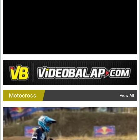
Yamah
Domin
(22
Starter)
Ini
Daftar
!
Motocross
View All