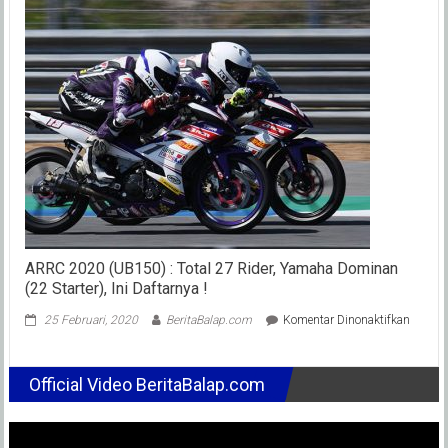
Bert
Ket
PP
IMI
Bam
Difas
H.
Putr
Rizky
Apa
Misi
?
ARRC 2020 (UB150) : Total 27 Rider, Yamaha Dominan
(22 Starter), Ini Daftarnya !
pada
25 Februari, 2020
BeritaBalap.com
Komentar Dinonaktifkan
ARRC
2020
(UB150
Official Video BeritaBalap.com
:
Total
27
Rider,