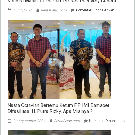
Kondisi Masih 70 Persen, Proses Recovery Cedera
pada
4 Juli, 2024
BeritaBalap.com
Komentar Dinonaktifkan
Felix
PM
Siap
Tarung
OnePrix
Tasikmalaya
Walau
Kondisi
Masih
70
Persen,
Proses
Recovery
Cedera
Nasta Octavian Bertemu Ketum PP IMI Bamsoet
Difasilitasi H. Putra Rizky, Apa Misinya ?
pada
29 September, 2021
BeritaBalap.com
Komentar Dinonaktifkan
Nast
Octa