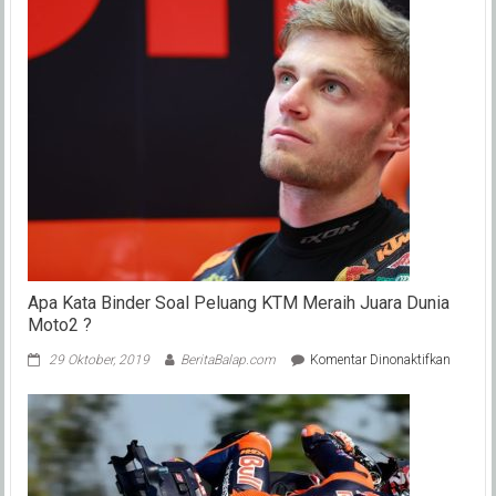
Apa Kata Binder Soal Peluang KTM Meraih Juara Dunia
Moto2 ?
pada
29 Oktober, 2019
BeritaBalap.com
Komentar Dinonaktifkan
Apa
Kata
Binder
Soal
Peluang
KTM