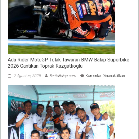
Meraih
Juara
Dunia
Moto2
?
Ada Rider MotoGP Tolak Tawaran BMW Balap Superbike
2026 Gantikan Toprak Razgatlioglu
pada
7 Agustus, 2025
BeritaBalap.com
Komentar Dinonaktifkan
Ada
Rider
MotoGP
Tolak
Tawaran
BMW
Balap
Superbik
2026
Gantika
Toprak