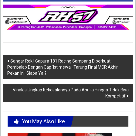
Post
Sangar Rek ! Gapura 181 Racing Sampang Diperkuat
Pembalap Dengan Cap ‘Istimewa’, Tarung Final MCR Akhir
navigation
Pekan Ini, Siapa Ya ?
Vinales Ungkap Kekesalannya Pada Aprilia Hingga Tidak Bisa
Kompetitif
You May Also Like