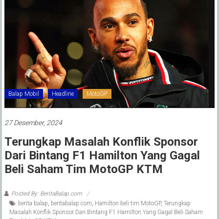
Balap Mobil
Headline
MotoGP
27 Desember, 2024
Terungkap Masalah Konflik Sponsor
Dari Bintang F1 Hamilton Yang Gagal
Beli Saham Tim MotoGP KTM
Posted By: BeritaBalap.com
berita balap
,
beritabalap.com
,
Hamilton beli tim MotoGP
,
Terungkap
Masalah Konflik Sponsor Dari Bintang F1 Hamilton Yang Gagal Beli Saham