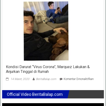
Quartararo
Ungkap
Kondisi
Terbaru
Soal
Kontrak
FQ20,
Tetap
Yamahakah
?
Kondisi Darurat “Virus Corona”, Marquez Lakukan &
Anjurkan Tinggal di Rumah
pada
14 Maret, 2020
BeritaBalap.com
Komentar Dinonaktifkan
Kondisi
Darurat
“Virus
Official Video BeritaBalap.com
Corona”,
Marquez
Lakukan