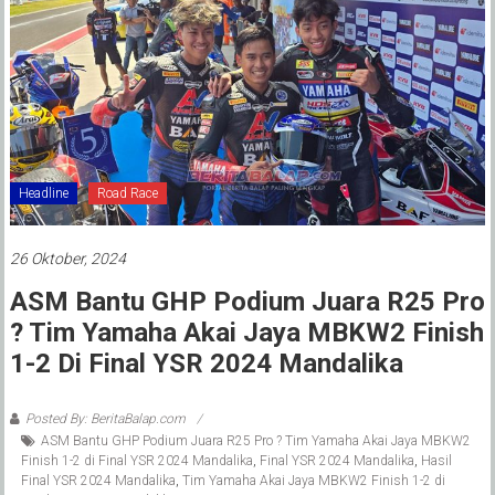
Headline
Road Race
26 Oktober, 2024
ASM Bantu GHP Podium Juara R25 Pro
? Tim Yamaha Akai Jaya MBKW2 Finish
1-2 Di Final YSR 2024 Mandalika
Posted By: BeritaBalap.com
ASM Bantu GHP Podium Juara R25 Pro ? Tim Yamaha Akai Jaya MBKW2
Finish 1-2 di Final YSR 2024 Mandalika
,
Final YSR 2024 Mandalika
,
Hasil
Final YSR 2024 Mandalika
,
Tim Yamaha Akai Jaya MBKW2 Finish 1-2 di