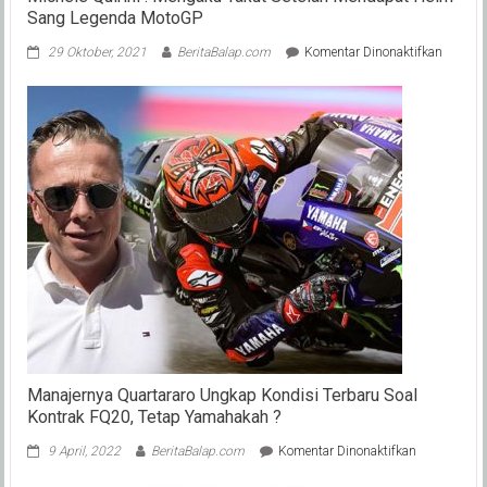
Sang Legenda MotoGP
pada
29 Oktober, 2021
BeritaBalap.com
Komentar Dinonaktifkan
Michele
Quirini
:
Mengak
Takut
Setelah
Mendap
Helm
Sang
Legend
MotoG
Manajernya Quartararo Ungkap Kondisi Terbaru Soal
Kontrak FQ20, Tetap Yamahakah ?
pada
9 April, 2022
BeritaBalap.com
Komentar Dinonaktifkan
Manajernya