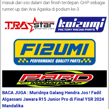
masuk dari sisi dalam dan finish terdepan. GHP sebagai
runner-up dan Arai Agaska di podium ke-3.
BACA JUGA : Muridnya Galang Hendra Jos ! Fadil
Algassani Jawara R15 Junior Pro di Final YSR 2024
Mandalika