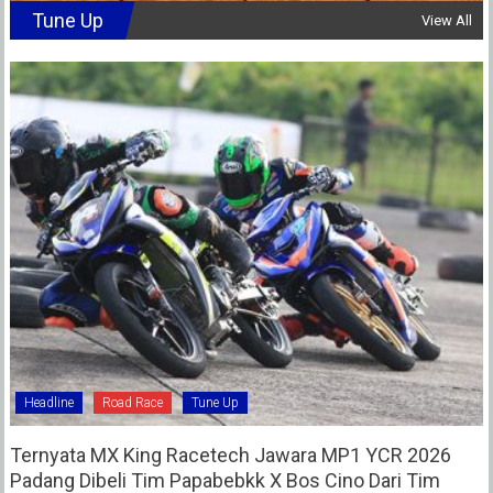
Tune Up
View All
Headline
Road Race
Tune Up
Ternyata MX King Racetech Jawara MP1 YCR 2026
Padang Dibeli Tim Papabebkk X Bos Cino Dari Tim