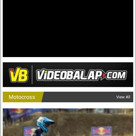
&
Anjurkan
Tinggal
di
Rumah
Motocross
View All