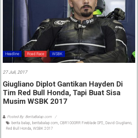
Headline
Road Race
WSBK
27 Juli, 2017
Giugliano Diplot Gantikan Hayden Di
Tim Red Bull Honda, Tapi Buat Sisa
Musim WSBK 2017
Posted By: BeritaBalap.com
berita balap
,
beritabalap.com
,
CBR1000RR Fireblade SP2
,
David Giugliano
,
Red Bull Honda
,
WSBK 2017