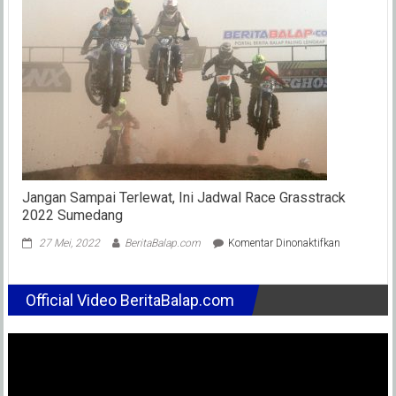
Jika
Lama
Tidak
Latihan
Motor
MotoGP
Jangan Sampai Terlewat, Ini Jadwal Race Grasstrack
2022 Sumedang
pada
27 Mei, 2022
BeritaBalap.com
Komentar Dinonaktifkan
Jangan
Sampai
Terlewat,
Official Video BeritaBalap.com
Ini
Jadwal
Race
Grasstrack
2022
Sumedang