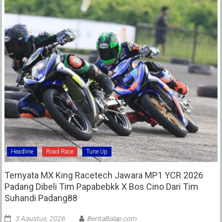
Headline
Road Race
Tune Up
Ternyata MX King Racetech Jawara MP1 YCR 2026
Padang Dibeli Tim Papabebkk X Bos Cino Dari Tim
Suhandi Padang88
3 Agustus, 2026
BeritaBalap.com