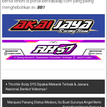
berita terkini di portal beritabalap.com yang paling
menghebohkan ini.
BB1
Post
Throttle-Body SYS Dipakai Mekanik Terbaik & Jawara
Nasional, Berikut Videonya !
navigation
Marquez Pasang Status Medsos, Itu Buat Gurunya Angel Nieto