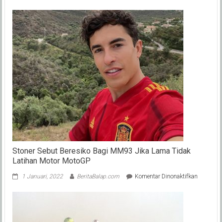
Deal,
Hung
Gelar
Mot
Mus
2022
2026
Stoner Sebut Beresiko Bagi MM93 Jika Lama Tidak
Latihan Motor MotoGP
pada
1 Januari, 2022
BeritaBalap.com
Komentar Dinonaktifkan
Stoner
Sebut
Beresiko
Bagi
MM93