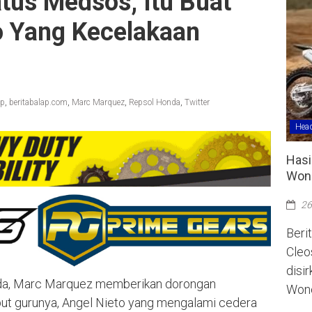
tus Medsos, Itu Buat
o Yang Kecelakaan
ap
,
beritabalap.com
,
Marc Marquez
,
Repsol Honda
,
Twitter
Head
Hasi
Wono
26
Berit
Cleo
disi
a, Marc Marquez memberikan dorongan
Wono
ut gurunya, Angel Nieto yang mengalami cedera