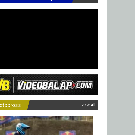
otocross
View All