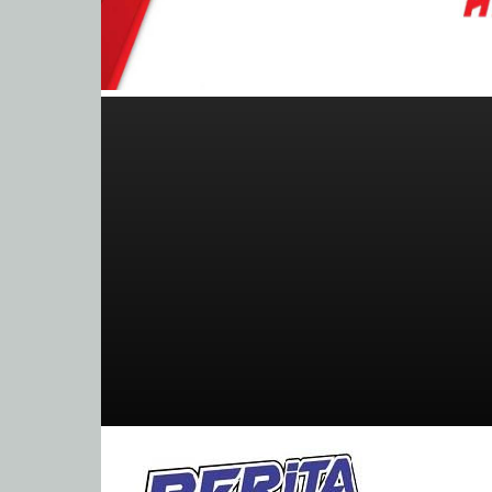
BeritaBalap.com