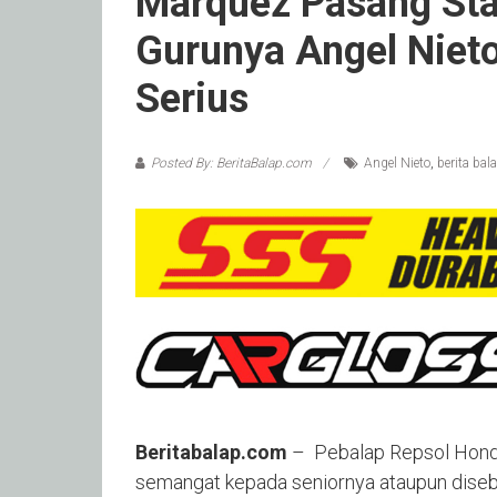
Marquez Pasang Sta
Gurunya Angel Niet
Serius
Posted By: BeritaBalap.com
Angel Nieto
,
berita bal
Beritabalap.com
– Pebalap Repsol Hond
semangat kepada seniornya ataupun diseb