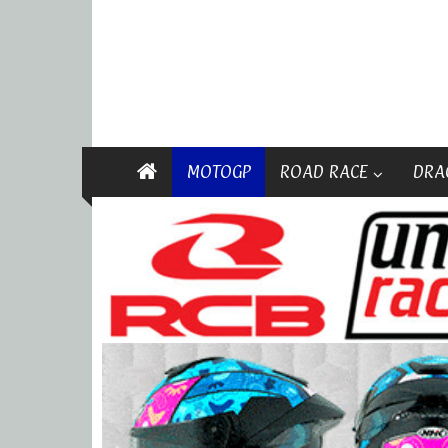
MOTOGP
ROAD RACE
DRA