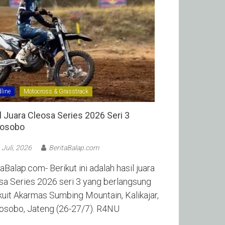
line
Motocross & Grasstrack
l Juara Cleosa Series 2026 Seri 3
sobo ‎
 Juli, 2026
BeritaBalap.com
aBalap.com- Berikut ini adalah hasil juara
sa Series 2026 seri 3 yang berlangsung
rkuit Akarmas Sumbing Mountain, Kalikajar,
sobo, Jateng (26-27/7). R4NU