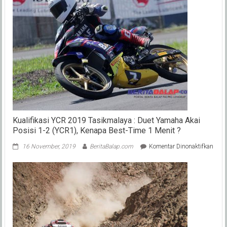
Hingga
Hanya
Finish
ke-
8
di
Silvers
Kualifikasi YCR 2019 Tasikmalaya : Duet Yamaha Akai
Posisi 1-2 (YCR1), Kenapa Best-Time 1 Menit ?
pada
16 November, 2019
BeritaBalap.com
Komentar Dinonaktifkan
Kuali
YCR
2019
Tasi
:
Duet
Yam
Akai