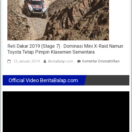
Posis
1-
2
(YCR
Kena
Best-
Time
1
Meni
Reli Dakar 2019 (Stage 7) : Dominasi Mini X-Raid Namun
?
Toyota Tetap Pimpin Klasemen Sementara
pada
15 Januari, 2019
BeritaBalap.com
Komentar Dinonaktifkan
Reli
Dakar
2019
Official Video BeritaBalap.com
(Stage
7)
:
Domina
Mini
X-
Raid
Namun
Toyota
Tetap