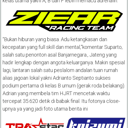
kelas utama yakni A, B dan F lebih memacu adrenalin.
“Bukan hiburan yang biasa. Adu ketangkasan dan
kecepatan yang full skill dan mental,”komentar Suparto,
salah satu penonton asal Banjarnegara., Jateng yang
hadir lengkap dengan angota keluarganya. Makin spesial
lagi, lantaran salah satu peslalom andalan tuan rumah
alias jagoan lokal yakni Adrianto Septianto sukses
podium pertama di kelas B umum (gerak roda belakang).
Adrian yang membela tim HJRT mencetak waktu
tercepat 35.620 detik di babak final. Itu fotonya close-
upnya ya yang jadi foto utama berita ini