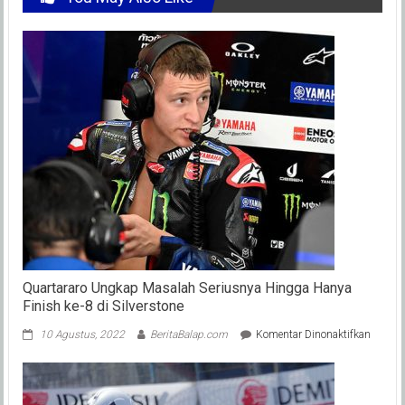
Quartararo Ungkap Masalah Seriusnya Hingga Hanya
Finish ke-8 di Silverstone
pada
10 Agustus, 2022
BeritaBalap.com
Komentar Dinonaktifkan
Quarta
Ungka
Masal
Serius