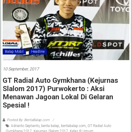
Balap Mobil
Headline
10 September, 2017
GT Radial Auto Gymkhana (Kejurnas
Slalom 2017) Purwokerto : Aksi
Menawan Jagoan Lokal Di Gelaran
Spesial !
Posted By: BeritaBalap.com
Adrianto Septianto
,
berita balap
,
beritabalap.com
,
GT Radial Auto
Gymkhana 2017
,
Kejurnas Slalom 2017
,
Kelas B Umum