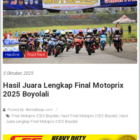
Headline
Road Race
5 Oktober, 2025
Hasil Juara Lengkap Final Motoprix
2025 Boyolali
Posted By: BeritaBalap.com
Final Motoprix 2025 Boyolali
,
Hasil Final Motoprix 2025 Boyolali
,
Hasil
Juara Lengkap Final Motoprix 2025 Boyolali