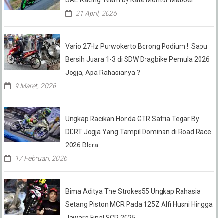
SAE Racing Team by Kate Montor Maboer
21 April, 2026
Vario 27Hz Purwokerto Borong Podium ! Sapu
Bersih Juara 1-3 di SDW Dragbike Pemula 2026
Jogja, Apa Rahasianya ?
9 Maret, 2026
Ungkap Racikan Honda GTR Satria Tegar By
DDRT Jogja Yang Tampil Dominan di Road Race
2026 Blora
17 Februari, 2026
Bima Aditya The Strokes55 Ungkap Rahasia
Setang Piston MCR Pada 125Z Alfi Husni Hingga
Jawara Final SCR 2025