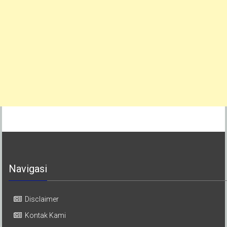
Navigasi
Disclaimer
Kontak Kami