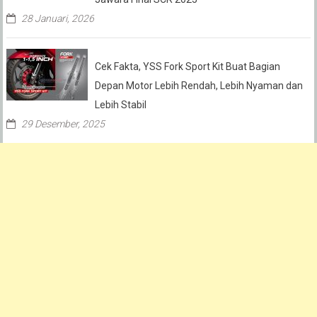
28 Januari, 2026
Cek Fakta, YSS Fork Sport Kit Buat Bagian
Depan Motor Lebih Rendah, Lebih Nyaman dan
Lebih Stabil
29 Desember, 2025