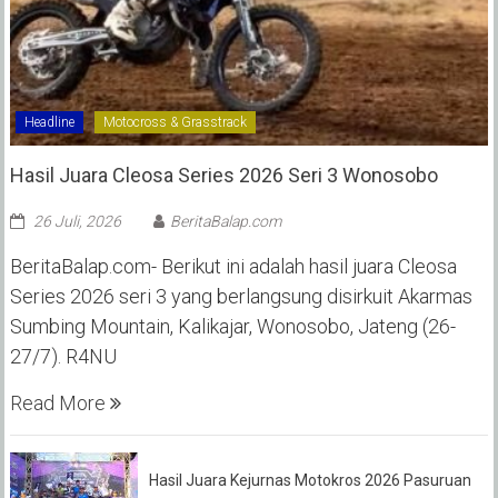
Headline
Motocross & Grasstrack
Hasil Juara Cleosa Series 2026 Seri 3 Wonosobo ‎
26 Juli, 2026
BeritaBalap.com
BeritaBalap.com- Berikut ini adalah hasil juara Cleosa
Series 2026 seri 3 yang berlangsung disirkuit Akarmas
Sumbing Mountain, Kalikajar, Wonosobo, Jateng (26-
27/7). R4NU
Read More
Hasil Juara Kejurnas Motokros 2026 Pasuruan