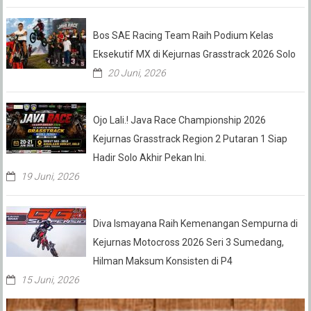
Bos SAE Racing Team Raih Podium Kelas
Eksekutif MX di Kejurnas Grasstrack 2026 Solo
20 Juni, 2026
Ojo Lali.! Java Race Championship 2026
Kejurnas Grasstrack Region 2 Putaran 1 Siap
Hadir Solo Akhir Pekan Ini.
19 Juni, 2026
Diva Ismayana Raih Kemenangan Sempurna di
Kejurnas Motocross 2026 Seri 3 Sumedang,
Hilman Maksum Konsisten di P4
15 Juni, 2026