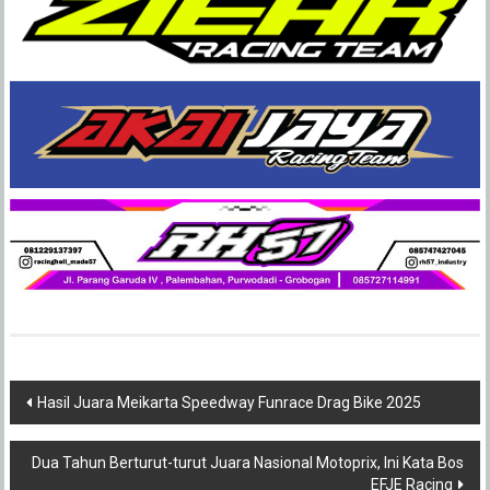
Post
Hasil Juara Meikarta Speedway Funrace Drag Bike 2025 ‎
navigation
Dua Tahun Berturut-turut Juara Nasional Motoprix, Ini Kata Bos
EFJE Racing