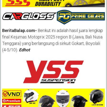
BeritaBalap.com-
Berikut ini adalah hasil juara lengkap
final Kejurnas Motoprix 2025 region B (Jawa, Bali Nusa
Tenggara) yang berlangsung di sirkuit Gokart, Boyolali
(4-5/10).
Edhot