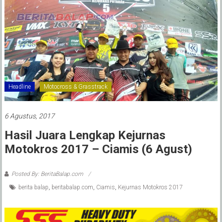
Headline
Motocross & Grasstrack
6 Agustus, 2017
Hasil Juara Lengkap Kejurnas
Motokros 2017 – Ciamis (6 Agust)
Posted By: BeritaBalap.com
berita balap
,
beritabalap.com
,
Ciamis
,
Kejurnas Motokros 2017