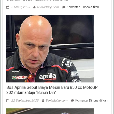
pada
5 Maret, 2025
BeritaBalap.com
Komentar Dinonaktifkan
Rey
Ratukore
Pastikan
Timnya
Bawa
5
Pembalap
di
TDR
Trackday
2025
Mandalika
Sabtu
Ini
Bos Aprilia Sebut Biaya Mesin Baru 850 cc MotoGP
2027 Sama Saja “Bunuh Diri”
pada
22 September, 2025
BeritaBalap.com
Komentar Dinonaktifkan
Bos
April