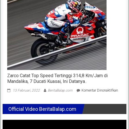
Sebu
Biay
Mes
Baru
850
cc
Mot
202
Sam
Saja
“Bun
Diri”
Zarco Catat Top Speed Tertinggi 314,8 Km/Jam di
Mandalika, 7 Ducati Kuasai, Ini Datanya..
pada
13 Februari, 2022
BeritaBalap.com
Komentar Dinonaktifkan
Zarco
Catat
Top
Official Video BeritaBalap.com
Speed
Terting
314,8
Km/J