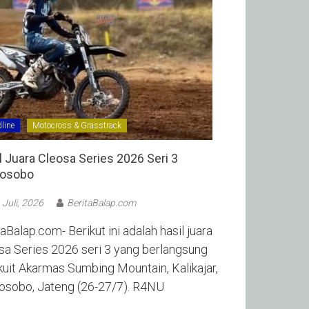
line
Motocross & Grasstrack
l Juara Cleosa Series 2026 Seri 3
sobo ‎
 Juli, 2026
BeritaBalap.com
aBalap.com- Berikut ini adalah hasil juara
sa Series 2026 seri 3 yang berlangsung
rkuit Akarmas Sumbing Mountain, Kalikajar,
sobo, Jateng (26-27/7). R4NU