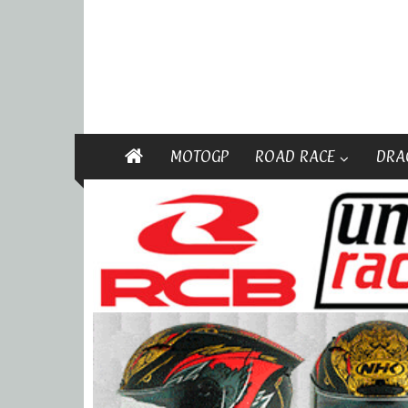
MOTOGP
ROAD RACE
DRA