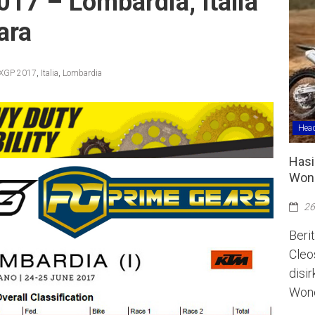
17 – Lombardia, Italia
ara
XGP 2017
,
Italia
,
Lombardia
Head
Hasi
Wono
26
Berit
Cleo
disi
Wono