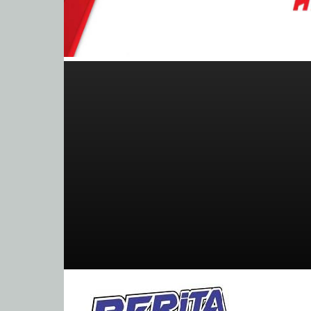
BeritaBalap.com