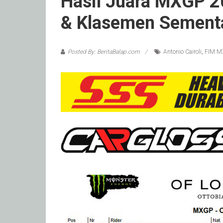
Hasil Juara MXGP 20
& Klasemen Sement
Posted By: BeritaBalap.com
Antonio Cairoli
,
FIM M