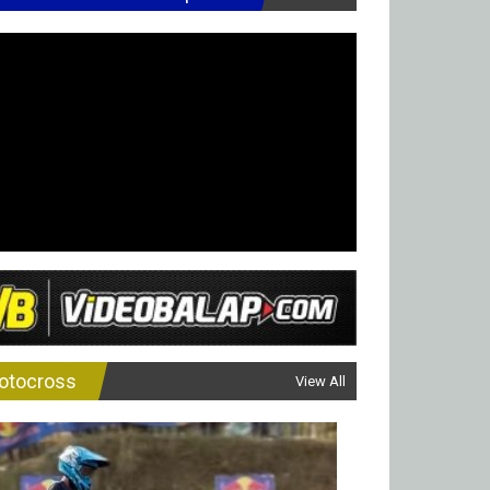
otocross
View All