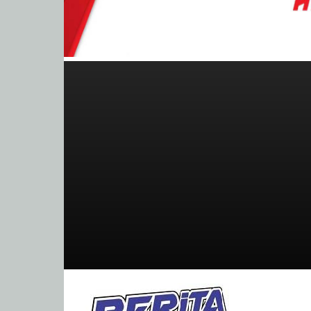
BeritaBalap.com