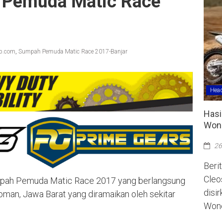
 Pemuda Matic Race
ap.com
,
Sumpah Pemuda Matic Race 2017-Banjar
Head
Hasi
Wono
26
Berit
Cleo
umpah Pemuda Matic Race 2017 yang berlangsung
disi
roman, Jawa Barat yang diramaikan oleh sekitar
Wono