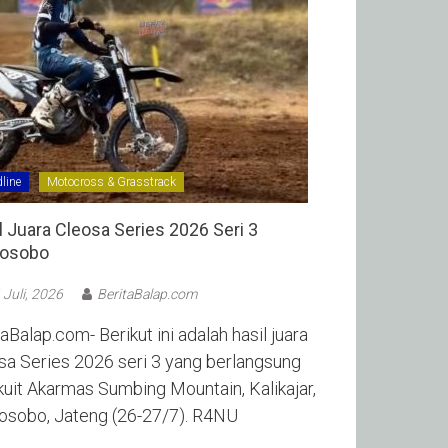
line
Motocross & Grasstrack
l Juara Cleosa Series 2026 Seri 3
sobo ‎
 Juli, 2026
BeritaBalap.com
aBalap.com- Berikut ini adalah hasil juara
sa Series 2026 seri 3 yang berlangsung
rkuit Akarmas Sumbing Mountain, Kalikajar,
sobo, Jateng (26-27/7). R4NU