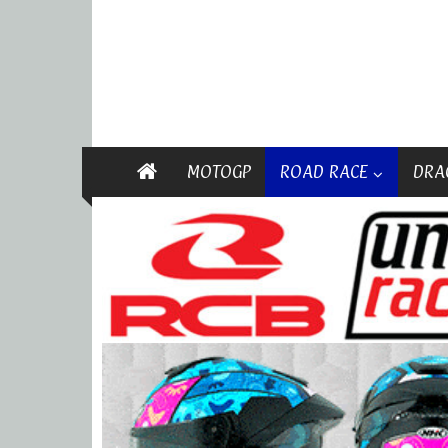
MOTOGP
ROAD RACE
DRA