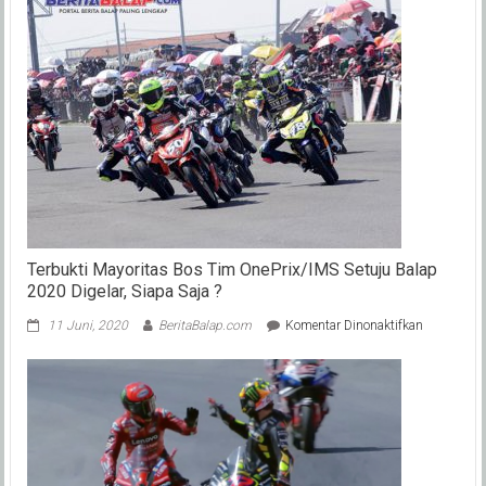
Dunia
WorldSBK
Toprak
Razgatliog
Balap
MotoGP
2026
Bersama
Tim
Pramac
Racing
Terbukti Mayoritas Bos Tim OnePrix/IMS Setuju Balap
2020 Digelar, Siapa Saja ?
pada
11 Juni, 2020
BeritaBalap.com
Komentar Dinonaktifkan
Terbukti
Mayoritas
Bos
Tim
OnePrix/I
Setuju
Balap
2020