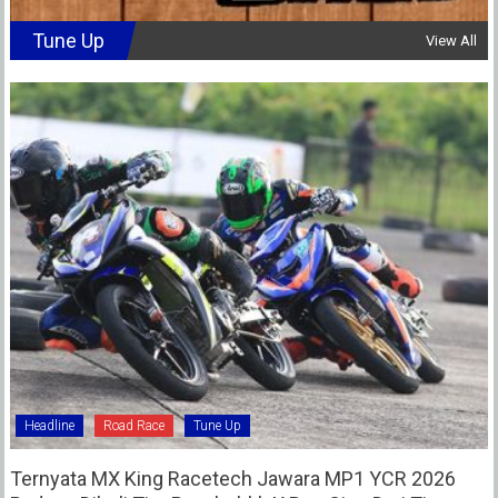
Tune Up
View All
Headline
Road Race
Tune Up
Ternyata MX King Racetech Jawara MP1 YCR 2026