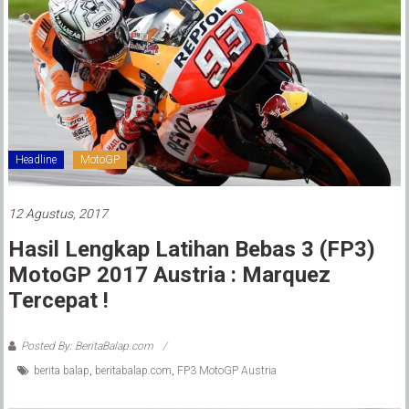
Headline
MotoGP
12 Agustus, 2017
Hasil Lengkap Latihan Bebas 3 (FP3)
MotoGP 2017 Austria : Marquez
Tercepat !
Posted By: BeritaBalap.com
berita balap
,
beritabalap.com
,
FP3 MotoGP Austria