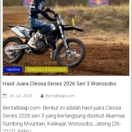
Headline
Motocross & Grasstrack
Hasil Juara Cleosa Series 2026 Seri 3 Wonosobo ‎
26 Juli, 2026
BeritaBalap.com
BeritaBalap.com- Berikut ini adalah hasil juara Cleosa
Series 2026 seri 3 yang berlangsung disirkuit Akarmas
Sumbing Mountain, Kalikajar, Wonosobo, Jateng (26-
27/7). R4NU