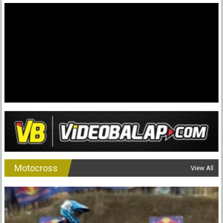
Adrian
Acil
Juara
Umum
Open
dan
Pemula
SDC
2024
Lampun
Motocross
View All