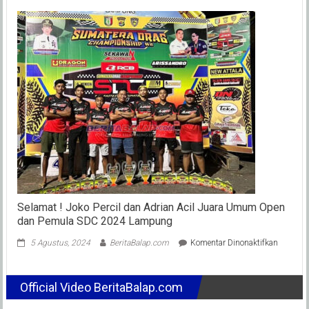
Buru
Raci
Jaba
Salu
Dona
Di
2
Titik
Korb
Gem
Cianj
Selamat ! Joko Percil dan Adrian Acil Juara Umum Open
dan Pemula SDC 2024 Lampung
pada
5 Agustus, 2024
BeritaBalap.com
Komentar Dinonaktifkan
Selamat
!
Joko
Official Video BeritaBalap.com
Percil
dan