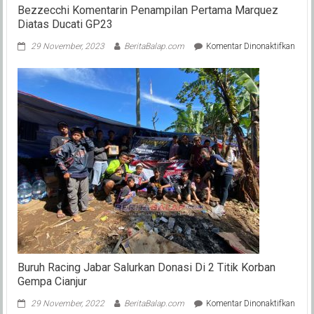
Bezzecchi Komentarin Penampilan Pertama Marquez
Diatas Ducati GP23
pada
29 November, 2023
BeritaBalap.com
Komentar Dinonaktifkan
Bezz
Kome
Pena
Pert
Marq
Diat
Duca
GP2
Buruh Racing Jabar Salurkan Donasi Di 2 Titik Korban
Gempa Cianjur
pada
29 November, 2022
BeritaBalap.com
Komentar Dinonaktifkan