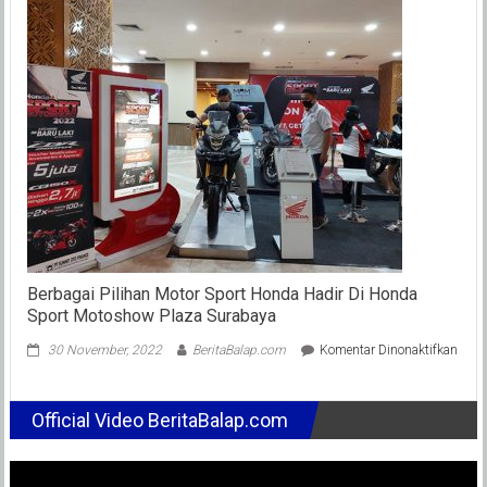
Masuk
Radar
?
Bos
Tim
Trackhouse
Aprilia
Ungkap
Rencana
2
Ridernya
Tahun
Depan
Berbagai Pilihan Motor Sport Honda Hadir Di Honda
Sport Motoshow Plaza Surabaya
pada
30 November, 2022
BeritaBalap.com
Komentar Dinonaktifkan
Berb
Pilih
Moto
Official Video BeritaBalap.com
Sport
Hond
Hadi
Di