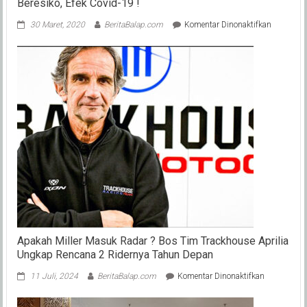
Beresiko, Efek Covid-19 !
pada
30 Maret, 2020
BeritaBalap.com
Komentar Dinonaktifkan
ARRC
2020
Kembali
ke
Sepang
Atau
Thailand
?
Trek
Lain
Beresiko,
Efek
Covid-
19
!
Apakah Miller Masuk Radar ? Bos Tim Trackhouse Aprilia
Ungkap Rencana 2 Ridernya Tahun Depan
pada
11 Juli, 2024
BeritaBalap.com
Komentar Dinonaktifkan
Apakah
Miller