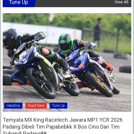
Tune Up
View All
Headline
Road Race
Tune Up
Ternyata MX King Racetech Jawara MP1 YCR 2026
Padang Dibeli Tim Papabebkk X Bos Cino Dari Tim
Suhandi Padang88