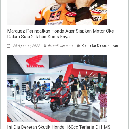
Marquez Peringatkan Honda Agar Siapkan Motor Oke
Dalam Sisa 2 Tahun Kontraknya
pada
25 Agustus, 2022
BeritaBalap.com
Komentar Dinonaktifkan
Marqu
Pering
Honda
Agar
Siapka
Motor
Oke
Dalam
Sisa
2
Tahun
Kontra
Ini Dia Deretan Skutik Honda 160cc Terlaris Di IIMS