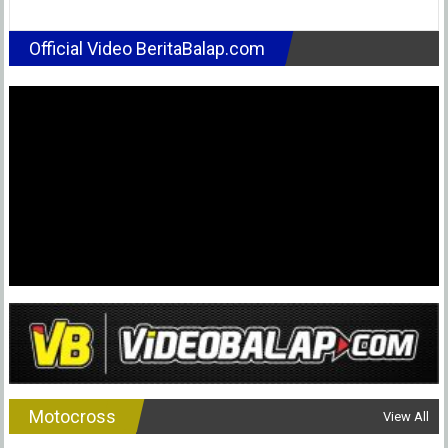
Seri
2
OnePrix
Official Video BeritaBalap.com
Sentul
Terkendala
PPKM
Darurat,
Problem
Akses
Jalan
dan
Wajib
Surat
Vaksin-
Swab
di
Perjalanan
Motocross
View All