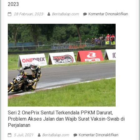
2023
pada
28 Februari, 2023
BeritaBalap.com
Komentar Dinonaktifkan
Ini
Dia
Deretan
Skutik
Honda
160cc
Terlaris
Di
IIMS
2023
Seri 2 OnePrix Sentul Terkendala PPKM Darurat,
Problem Akses Jalan dan Wajib Surat Vaksin-Swab di
Perjalanan
pada
5 Juli, 2021
BeritaBalap.com
Komentar Dinonaktifkan