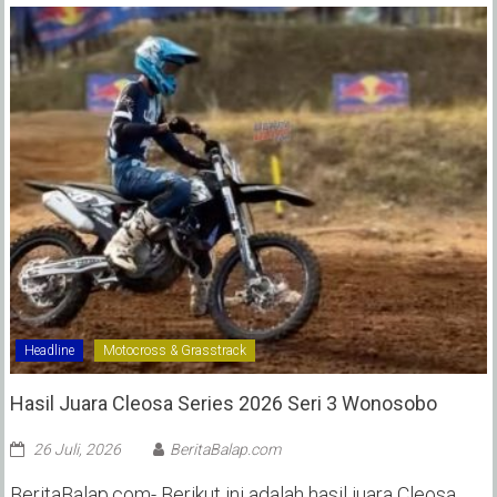
Headline
Motocross & Grasstrack
Hasil Juara Cleosa Series 2026 Seri 3 Wonosobo ‎
26 Juli, 2026
BeritaBalap.com
BeritaBalap.com- Berikut ini adalah hasil juara Cleosa