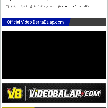
pada
8 April, 2018
BeritaBalap.com
Komentar Dinonaktifkan
Yamaha
Sunday
Race
Official Video BeritaBalap.com
2018
Sentul
:
Torsi
Spesial,
Rafid
Topan
Spesial,
Jawara
Sport
150
!