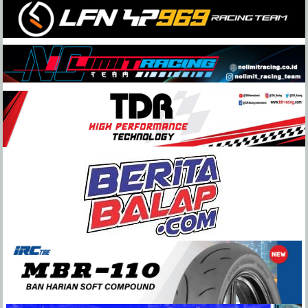
Skip
to
content
BeritaBalap.com
Portal
Berita