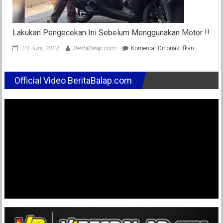
Ke-
2
Lakukan Pengecekan Ini Sebelum Menggunakan Motor !!
pada
23 Juni, 2022
BeritaBalap.com
Komentar Dinonaktifkan
Lakukan
Pengeceka
Ini
Official Video BeritaBalap.com
Sebelum
Mengguna
Motor
!!