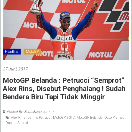
Headline
MotoGP
27 Juni, 2017
MotoGP Belanda : Petrucci “Semprot”
Alex Rins, Disebut Penghalang ! Sudah
Bendera Biru Tapi Tidak Minggir
Posted By: BeritaBalap.com
Alex Rins
,
Danillo Petrucci
,
MotoGP 2017
,
MotoGP Belanda
,
Octo Pramac
Ducati
,
Suzuki