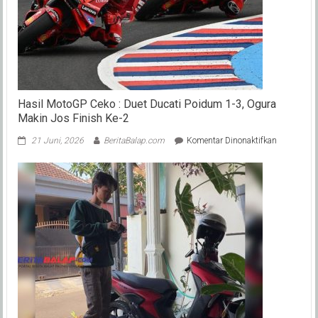
Hasil MotoGP Ceko : Duet Ducati Poidum 1-3, Ogura
Makin Jos Finish Ke-2
pada
21 Juni, 2026
BeritaBalap.com
Komentar Dinonaktifkan
Hasil
MotoGP
Ceko
:
Duet
Ducati
Poidum
1-
3,
Ogura
Makin
Jos
Finish