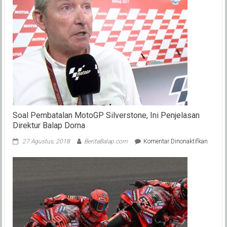
Soal Pembatalan MotoGP Silverstone, Ini Penjelasan
Direktur Balap Dorna
pada
27 Agustus, 2018
BeritaBalap.com
Komentar Dinonaktifkan
Soal
Pembat
MotoG
Silvers
Ini
Penjel
Direktu
Balap
Dorna