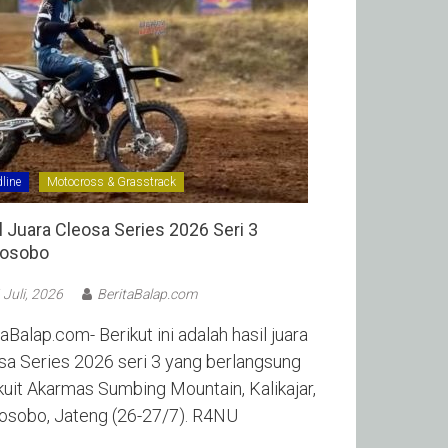
line
Motocross & Grasstrack
l Juara Cleosa Series 2026 Seri 3
sobo ‎
 Juli, 2026
BeritaBalap.com
aBalap.com- Berikut ini adalah hasil juara
sa Series 2026 seri 3 yang berlangsung
rkuit Akarmas Sumbing Mountain, Kalikajar,
sobo, Jateng (26-27/7). R4NU