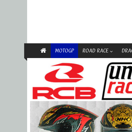
MOTOGP
ROAD RACE
DRA