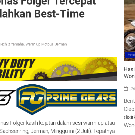
nas Folger Tercepat
lahkan Best-Time
 Tech 3 Yamaha
,
Warm-up MotoGP Jerman
Head
Hasi
Wono
26
Berit
Cleo
disi
nas Folger kasih kejutan dalam sesi warm-up atau
Wono
hsenring, Jerman, Minggu ini (2 Juli). Tepatnya