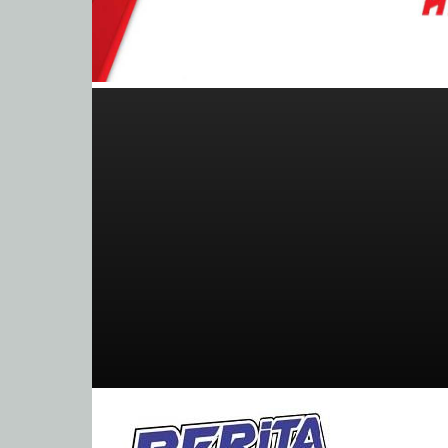
BeritaBalap.com