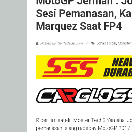
MotoGP Jerman : Jo
Sesi Pemanasan, Ka
Marquez Saat FP4
Posted By: BeritaBalap.com
Jonas Folger
,
Monster
Rider tim satelit Moster Tech3 Yamaha, Jo
pemanasan jelang raceday MotoGP 2017 Sac