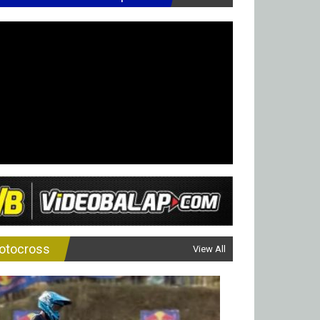
otocross
View All