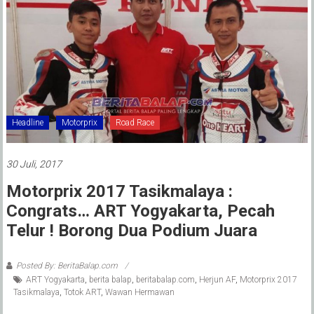
Headline
Motorprix
Road Race
30 Juli, 2017
Motorprix 2017 Tasikmalaya :
Congrats… ART Yogyakarta, Pecah
Telur ! Borong Dua Podium Juara
Posted By: BeritaBalap.com
ART Yogyakarta
,
berita balap
,
beritabalap.com
,
Herjun AF
,
Motorprix 2017
Tasikmalaya
,
Totok ART
,
Wawan Hermawan