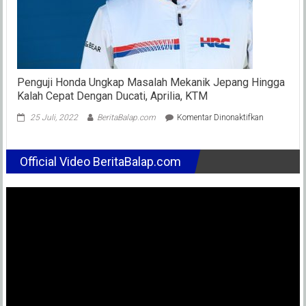
Penguji Honda Ungkap Masalah Mekanik Jepang Hingga
Kalah Cepat Dengan Ducati, Aprilia, KTM
pada
25 Juli, 2022
BeritaBalap.com
Komentar Dinonaktifkan
Penguji
Honda
Ungkap
Official Video BeritaBalap.com
Masalah
Mekanik
Jepang
Hingga
Kalah
Cepat
Dengan
Ducati,
Aprilia,
KTM