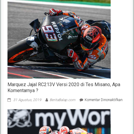
Marquez Jajal RC213V Versi 2020 di Tes Misano, Apa
Komentarnya ?
pada
31 Agustus, 2019
BeritaBalap.com
Komentar Dinonaktifkan
Marqu
Jajal
RC213
Versi
2020
di