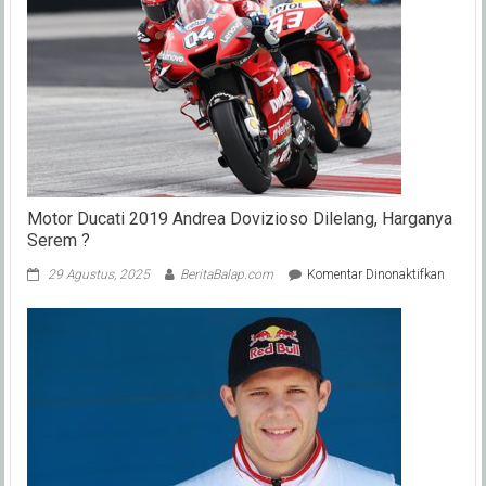
Tes
Misano
Apa
Koment
?
Motor Ducati 2019 Andrea Dovizioso Dilelang, Harganya
Serem ?
pada
29 Agustus, 2025
BeritaBalap.com
Komentar Dinonaktifkan
Motor
Ducati
2019
Andrea
Dovizi
Dilelan
Hargan
Serem
?