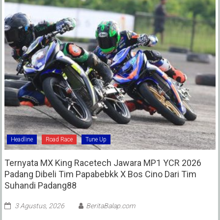
Headline
Road Race
Tune Up
Ternyata MX King Racetech Jawara MP1 YCR 2026
Padang Dibeli Tim Papabebkk X Bos Cino Dari Tim
Suhandi Padang88
3 Agustus, 2026
BeritaBalap.com