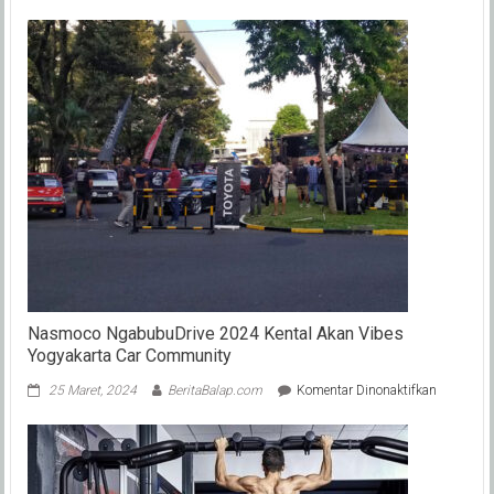
Resmi
!
MotoGP
Australia
Dibatalkan,
Dorna
Sports
Siapkan
Rencana
B,
Apa
Itu
?
Nasmoco NgabubuDrive 2024 Kental Akan Vibes
Yogyakarta Car Community
pada
25 Maret, 2024
BeritaBalap.com
Komentar Dinonaktifkan
Nasmoco
NgabubuD
2024
Kental
Akan