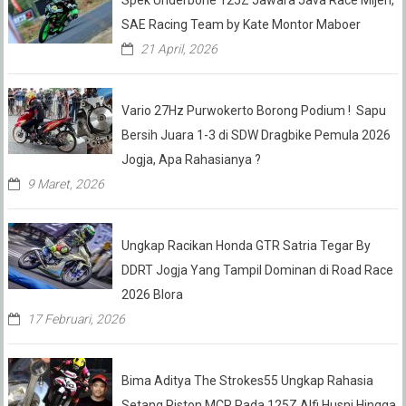
Spek Underbone 125Z Jawara Java Race Mijen,
SAE Racing Team by Kate Montor Maboer
21 April, 2026
Vario 27Hz Purwokerto Borong Podium ! Sapu
Bersih Juara 1-3 di SDW Dragbike Pemula 2026
Jogja, Apa Rahasianya ?
9 Maret, 2026
Ungkap Racikan Honda GTR Satria Tegar By
DDRT Jogja Yang Tampil Dominan di Road Race
2026 Blora
17 Februari, 2026
Bima Aditya The Strokes55 Ungkap Rahasia
Setang Piston MCR Pada 125Z Alfi Husni Hingga