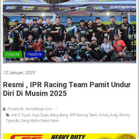
Dragbike
Headline
12 Januari, 2025
Resmi , IPR Racing Team Pamit Undur
Diri Di Musim 2025
Posted By: BeritaBalap.com
Adi S Tuyul
,
Arya Supe
,
Beng Beng
,
IPR Racing Team
,
Kristy Ardy
,
Ronny
Tjoanda
,
Yong Motor Nano Nano