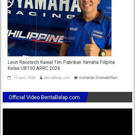
Ingin
Tebus
Kesalaha
Leon Racetech Kawal Tim Pabrikan Yamaha Filipina
Kelas UB150 ARRC 2026
pada
13 April, 2026
BeritaBalap.com
Komentar Dinonaktifkan
Leon
Racetech
Kawal
Official Video BeritaBalap.com
Tim
Pabrikan
Yamaha
Filipina
Kelas
UB150
ARRC