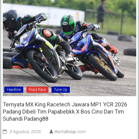
Headline
Road Race
Tune Up
Ternyata MX King Racetech Jawara MP1 YCR 2026
Padang Dibeli Tim Papabebkk X Bos Cino Dari Tim
Suhandi Padang88
3 Agustus, 2026
BeritaBalap.com