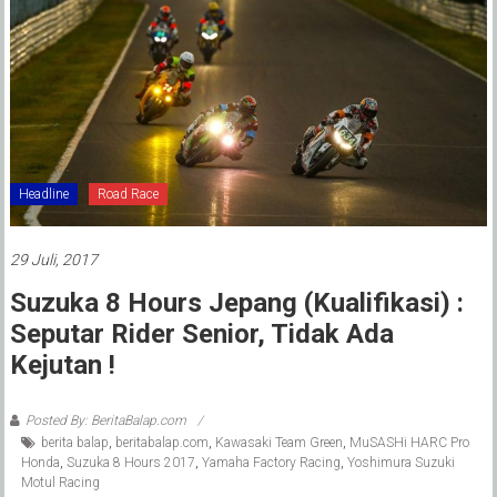
Headline
Road Race
29 Juli, 2017
Suzuka 8 Hours Jepang (Kualifikasi) :
Seputar Rider Senior, Tidak Ada
Kejutan !
Posted By: BeritaBalap.com
berita balap
,
beritabalap.com
,
Kawasaki Team Green
,
MuSASHi HARC Pro
Honda
,
Suzuka 8 Hours 2017
,
Yamaha Factory Racing
,
Yoshimura Suzuki
Motul Racing