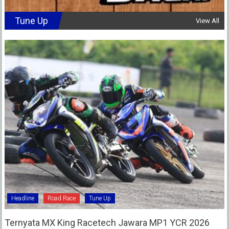
Tune Up
View All
Headline
Road Race
Tune Up
Ternyata MX King Racetech Jawara MP1 YCR 2026