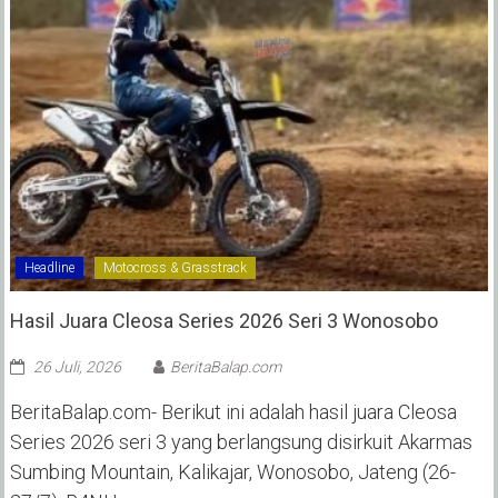
Headline
Motocross & Grasstrack
Hasil Juara Cleosa Series 2026 Seri 3 Wonosobo ‎
26 Juli, 2026
BeritaBalap.com
BeritaBalap.com- Berikut ini adalah hasil juara Cleosa
Series 2026 seri 3 yang berlangsung disirkuit Akarmas
Sumbing Mountain, Kalikajar, Wonosobo, Jateng (26-