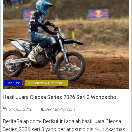
Headline
Motocross & Grasstrack
Hasil Juara Cleosa Series 2026 Seri 3 Wonosobo ‎
26 Juli, 2026
BeritaBalap.com
BeritaBalap.com- Berikut ini adalah hasil juara Cleosa
Series 2026 seri 3 yang berlangsung disirkuit Akarmas