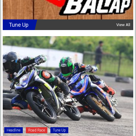
Tune Up
View All
Headline
Road Race
Tune Up