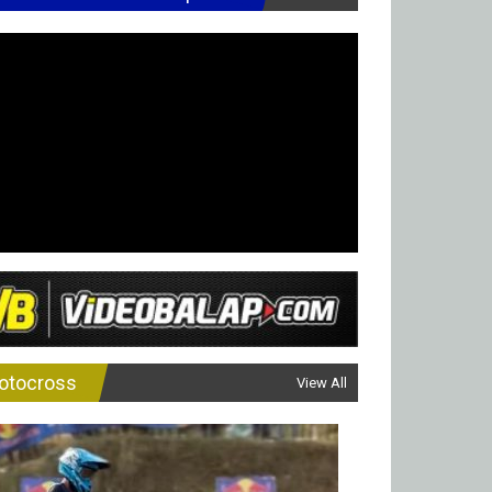
otocross
View All