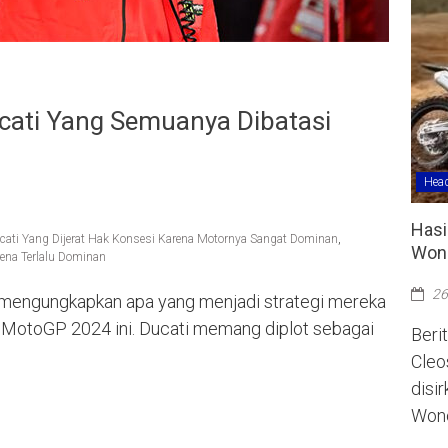
ucati Yang Semuanya Dibatasi
Head
Hasi
ucati Yang Dijerat Hak Konsesi Karena Motornya Sangat Dominan
,
Wono
rena Terlalu Dominan
26
a mengungkapkan apa yang menjadi strategi mereka
MotoGP 2024 ini. Ducati memang diplot sebagai
Berit
Cleo
disi
Wono