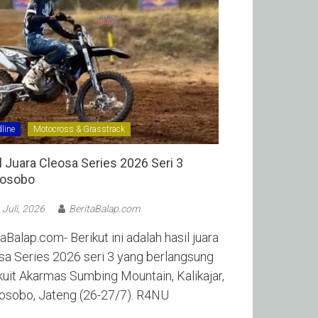
line
Motocross & Grasstrack
l Juara Cleosa Series 2026 Seri 3
sobo ‎
 Juli, 2026
BeritaBalap.com
aBalap.com- Berikut ini adalah hasil juara
sa Series 2026 seri 3 yang berlangsung
rkuit Akarmas Sumbing Mountain, Kalikajar,
sobo, Jateng (26-27/7). R4NU