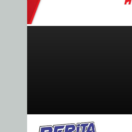
BeritaBalap.com