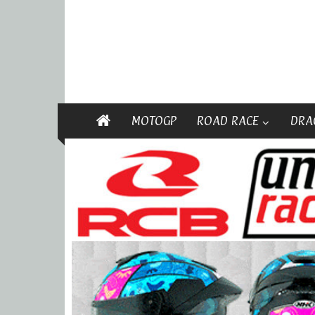
MOTOGP
ROAD RACE
DRA