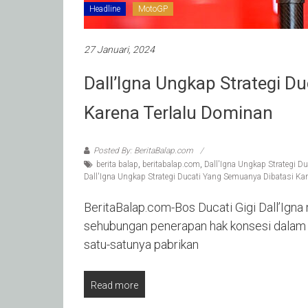
Headline
MotoGP
27 Januari, 2024
Dall’Igna Ungkap Strategi D
Karena Terlalu Dominan
Posted By: BeritaBalap.com
berita balap
,
beritabalap.com
,
Dall'Igna Ungkap Strategi D
Dall'Igna Ungkap Strategi Ducati Yang Semuanya Dibatasi Ka
BeritaBalap.com-Bos Ducati Gigi Dall’Ign
sehubungan penerapan hak konsesi dalam 
satu-satunya pabrikan
Read more