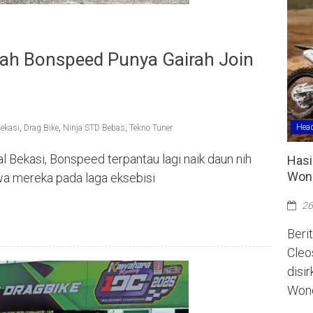
ah Bonspeed Punya Gairah Join
Head
ekasi
,
Drag Bike
,
Ninja STD Bebas
,
Tekno Tuner
al Bekasi, Bonspeed terpantau lagi naik daun nih
Hasi
Wono
ewa mereka pada laga eksebisi
26
Berit
Cleo
disi
Wono