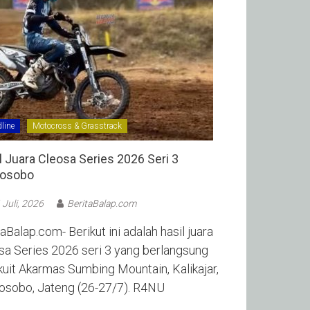
line
Motocross & Grasstrack
l Juara Cleosa Series 2026 Seri 3
sobo ‎
 Juli, 2026
BeritaBalap.com
aBalap.com- Berikut ini adalah hasil juara
sa Series 2026 seri 3 yang berlangsung
rkuit Akarmas Sumbing Mountain, Kalikajar,
sobo, Jateng (26-27/7). R4NU