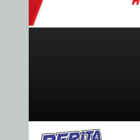
BeritaBalap.com