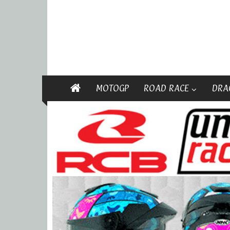
MOTOGP
ROAD RACE
DRA