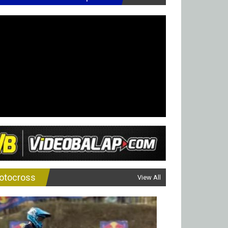
otocross
View All