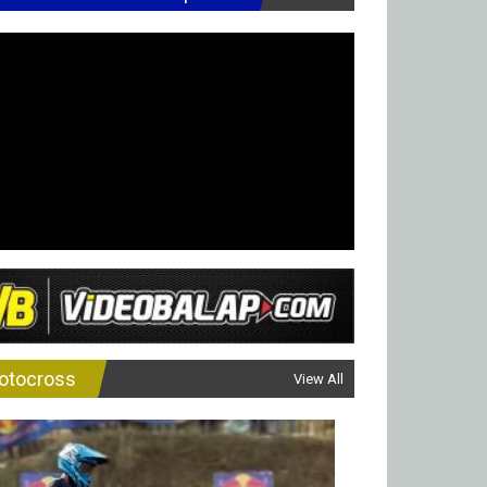
otocross
View All