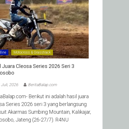
line
Motocross & Grasstrack
l Juara Cleosa Series 2026 Seri 3
sobo ‎
 Juli, 2026
BeritaBalap.com
aBalap.com- Berikut ini adalah hasil juara
sa Series 2026 seri 3 yang berlangsung
rkuit Akarmas Sumbing Mountain, Kalikajar,
sobo, Jateng (26-27/7). R4NU