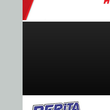
BeritaBalap.com