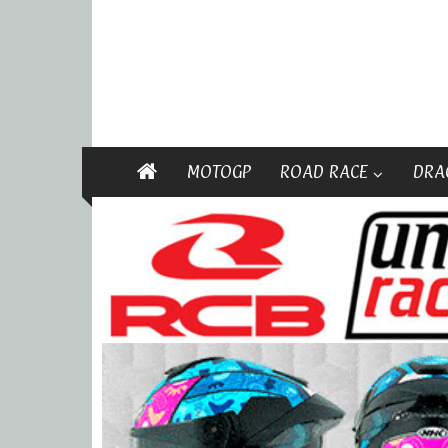
MOTOGP
ROAD RACE
DRA