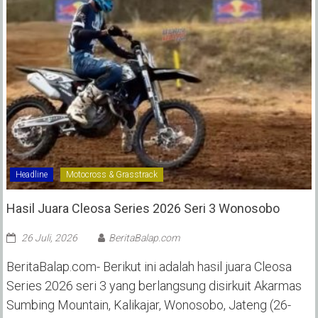
Headline
Motocross & Grasstrack
Hasil Juara Cleosa Series 2026 Seri 3 Wonosobo ‎
26 Juli, 2026
BeritaBalap.com
BeritaBalap.com- Berikut ini adalah hasil juara Cleosa
Series 2026 seri 3 yang berlangsung disirkuit Akarmas
Sumbing Mountain, Kalikajar, Wonosobo, Jateng (26-