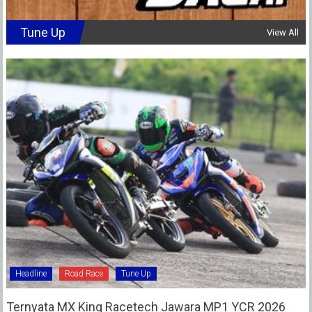
Tune Up
View All
Headline
Road Race
Tune Up
Ternyata MX King Racetech Jawara MP1 YCR 2026