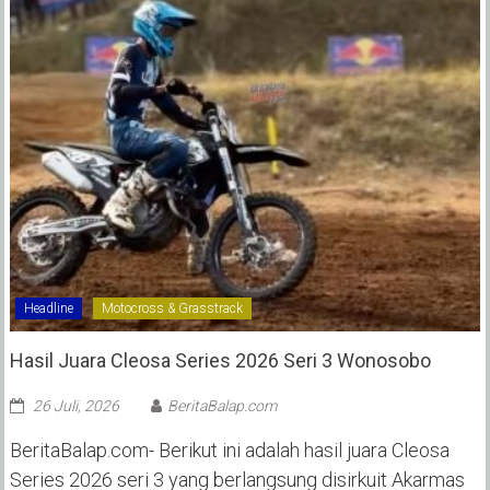
Headline
Motocross & Grasstrack
Hasil Juara Cleosa Series 2026 Seri 3 Wonosobo ‎
26 Juli, 2026
BeritaBalap.com
BeritaBalap.com- Berikut ini adalah hasil juara Cleosa
Series 2026 seri 3 yang berlangsung disirkuit Akarmas