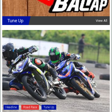
Tune Up
View All
Headline
Road Race
Tune Up