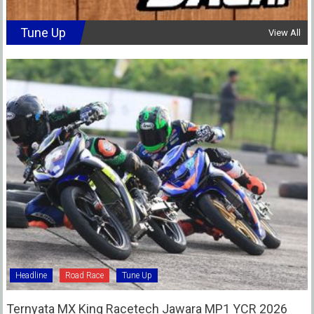
Tune Up
View All
Headline
Road Race
Tune Up
Ternyata MX King Racetech Jawara MP1 YCR 2026