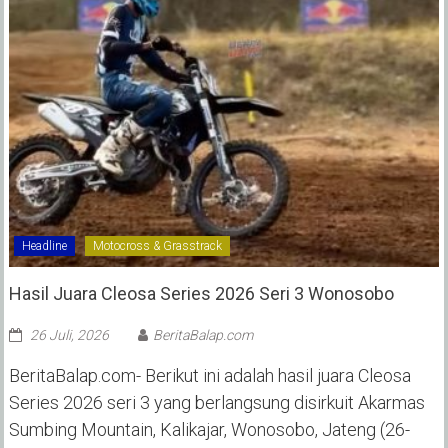
Headline
Motocross & Grasstrack
Hasil Juara Cleosa Series 2026 Seri 3 Wonosobo ‎
26 Juli, 2026
BeritaBalap.com
BeritaBalap.com- Berikut ini adalah hasil juara Cleosa
Series 2026 seri 3 yang berlangsung disirkuit Akarmas
Sumbing Mountain, Kalikajar, Wonosobo, Jateng (26-