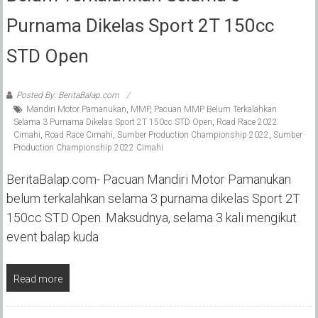
Purnama Dikelas Sport 2T 150cc
STD Open
Posted By: BeritaBalap.com
Mandiri Motor Pamanukan
,
MMP
,
Pacuan MMP Belum Terkalahkan
Selama 3 Purnama Dikelas Sport 2T 150cc STD Open
,
Road Race 2022
Cimahi
,
Road Race Cimahi
,
Sumber Production Championship 2022
,
Sumber
Production Championship 2022 Cimahi
BeritaBalap.com- Pacuan Mandiri Motor Pamanukan
belum terkalahkan selama 3 purnama dikelas Sport 2T
150cc STD Open. Maksudnya, selama 3 kali mengikut
event balap kuda
Read more