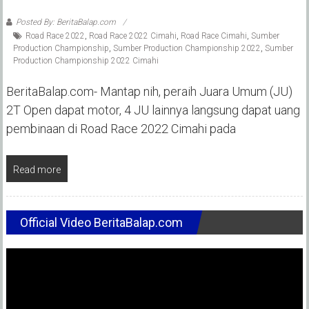
Posted By: BeritaBalap.com
Road Race 2022
,
Road Race 2022 Cimahi
,
Road Race Cimahi
,
Sumber
Production Championship
,
Sumber Production Championship 2022
,
Sumber
Production Championship 2022 Cimahi
BeritaBalap.com- Mantap nih, peraih Juara Umum (JU)
2T Open dapat motor, 4 JU lainnya langsung dapat uang
pembinaan di Road Race 2022 Cimahi pada
Read more
Official Video BeritaBalap.com