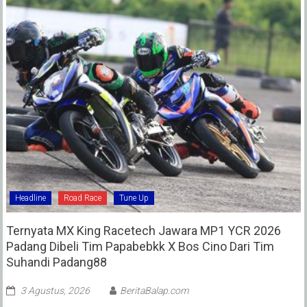
Headline
Road Race
Tune Up
Ternyata MX King Racetech Jawara MP1 YCR 2026
Padang Dibeli Tim Papabebkk X Bos Cino Dari Tim
Suhandi Padang88
3 Agustus, 2026
BeritaBalap.com