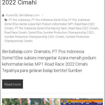
2022 Cimahi
Posted By: BeritaBalap.com
PT Pos Indonesia
,
PT Pos Indonesia Some1Else
,
PT Pos Indonesia
Some1Else Hantar Azara Raih Podium Kehormatan MP1 Road Race 2022
Cimahi
,
PT Pos Indonesia Some1Else Racing Team
,
Road Race 2022 Cimahi
,
Road Race Cimahi
,
Some1Else
,
Sumber Production Championship 2022
,
Sumber Production Championship 2022 Cimahi
,
Sumber Production
Championship Cimahi
BeritaBalap.com- Dramatis, PT Pos Indonesia
Some1Else sukses mengantar Azara meraih podium
kehormatan kelas MP1 Road Race 2022 Cimahi.
Tepatnya para gelaran balap bertitel Sumber
Read more