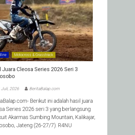
line
Motocross & Grasstrack
l Juara Cleosa Series 2026 Seri 3
sobo ‎
 Juli, 2026
BeritaBalap.com
aBalap.com- Berikut ini adalah hasil juara
sa Series 2026 seri 3 yang berlangsung
rkuit Akarmas Sumbing Mountain, Kalikajar,
sobo, Jateng (26-27/7). R4NU