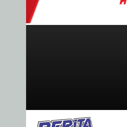
BeritaBalap.com