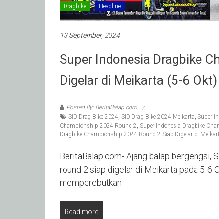
Dragbike
Headline
13 September, 2024
Super Indonesia Dragbike 
Digelar di Meikarta (5-6 Okt)
Posted By: BeritaBalap.com
SID Drag Bike 2024
,
SID Drag Bike 2024 Meikarta
,
Super I
Championship 2024 Round 2
,
Super Indonesia Dragbike Cha
Dragbike Championship 2024 Round 2 Siap Digelar di Meikart
BeritaBalap.com- Ajang balap bergengsi, 
round 2 siap digelar di Meikarta pada 5-6
memperebutkan
Read more