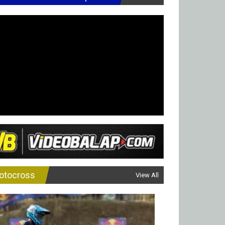
otocross
View All