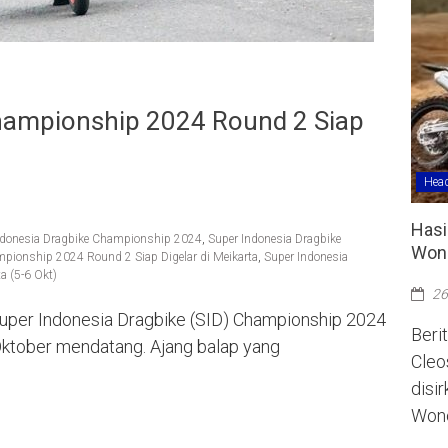
Championship 2024 Round 2 Siap
Head
Hasi
ndonesia Dragbike Championship 2024
,
Super Indonesia Dragbike
Wono
mpionship 2024 Round 2 Siap Digelar di Meikarta
,
Super Indonesia
a (5-6 Okt)
26
Super Indonesia Dragbike (SID) Championship 2024
Berit
 Oktober mendatang. Ajang balap yang
Cleo
disi
Wono