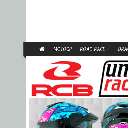
MOTOGP
ROAD RACE
DRA