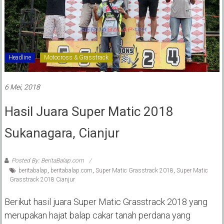
Headline
Motocross & Grasstrack
6 Mei, 2018
Hasil Juara Super Matic 2018
Sukanagara, Cianjur
Posted By: BeritaBalap.com
beritabalap
,
beritabalap.com
,
Super Matic Grasstrack 2018
,
Super Matic
Grasstrack 2018 Cianjur
Berikut hasil juara Super Matic Grasstrack 2018 yang
merupakan hajat balap cakar tanah perdana yang