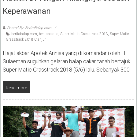
Keperawanan
Posted By: BeritaBalap.com
beritabalap.com
,
beritabalapa
,
Super Matic Grasstrack 2018
,
Super Matic
Grasstrack 2018 Cianjur
Hajat akbar Apotek Annisa yang di komandani oleh H.
Sulaeman suguhkan gelaran balap cakar tanah bertajuk
Super Matic Grasstrack 2018 (5/6) lalu. Sebanyak 300
Read more