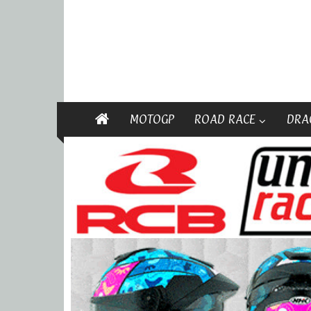
MOTOGP
ROAD RACE
DRA