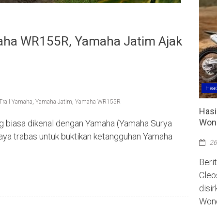
aha WR155R, Yamaha Jatim Ajak
Head
Trail Yamaha
,
Yamaha Jatim
,
Yamaha WR155R
Hasi
Wono
g biasa dikenal dengan Yamaha (Yamaha Surya
aya trabas untuk buktikan ketangguhan Yamaha
26
Berit
Cleo
disi
Wono