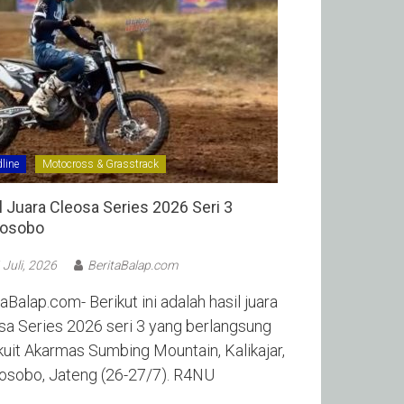
line
Motocross & Grasstrack
l Juara Cleosa Series 2026 Seri 3
sobo ‎
 Juli, 2026
BeritaBalap.com
aBalap.com- Berikut ini adalah hasil juara
sa Series 2026 seri 3 yang berlangsung
rkuit Akarmas Sumbing Mountain, Kalikajar,
sobo, Jateng (26-27/7). R4NU