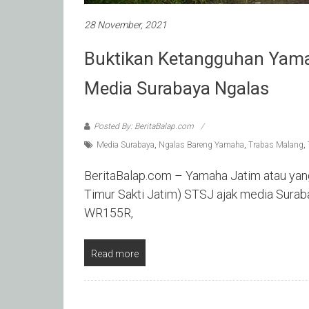
28 November, 2021
Buktikan Ketangguhan Yam
Media Surabaya Ngalas
Posted By: BeritaBalap.com
Media Surabaya
,
Ngalas Bareng Yamaha
,
Trabas Malang
,
BeritaBalap.com – Yamaha Jatim atau yan
Timur Sakti Jatim) STSJ ajak media Surab
WR155R,
Read more