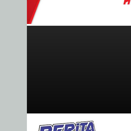
BeritaBalap.com