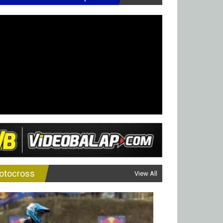
otocross
View All