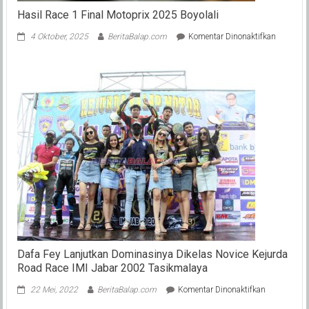
Hasil Race 1 Final Motoprix 2025 Boyolali
pada
4 Oktober, 2025
BeritaBalap.com
Komentar Dinonaktifkan
Hasil
Race
1
Final
Motoprix
2025
Boyolali
Dafa Fey Lanjutkan Dominasinya Dikelas Novice Kejurda
Road Race IMI Jabar 2002 Tasikmalaya
pada
22 Mei, 2022
BeritaBalap.com
Komentar Dinonaktifkan
Dafa