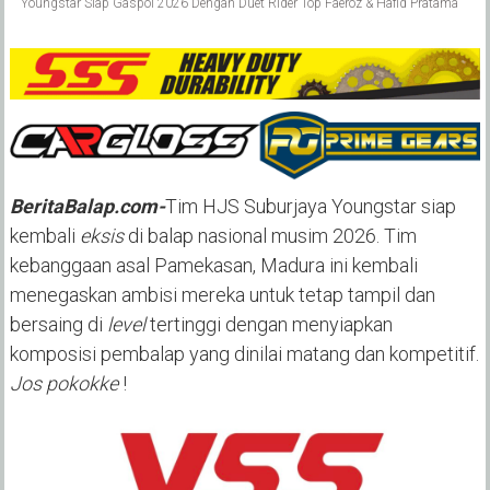
Youngstar Siap Gaspol 2026 Dengan Duet Rider Top Faeroz & Hafid Pratama
BeritaBalap.com-
Tim HJS Suburjaya Youngstar siap
kembali
eksis
di balap nasional musim 2026. Tim
kebanggaan asal Pamekasan, Madura ini kembali
menegaskan ambisi mereka untuk tetap tampil dan
bersaing di
level
tertinggi dengan menyiapkan
komposisi pembalap yang dinilai matang dan kompetitif.
Jos pokokke
!