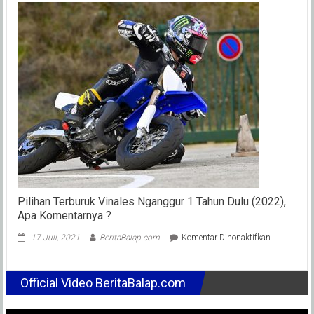
Fey
Lanjutkan
Dominasiny
Dikelas
Novice
Kejurda
Road
Race
IMI
Jabar
2002
Tasikmalay
Pilihan Terburuk Vinales Nganggur 1 Tahun Dulu (2022),
Apa Komentarnya ?
pada
17 Juli, 2021
BeritaBalap.com
Komentar Dinonaktifkan
Pilihan
Terburuk
Vinales
Official Video BeritaBalap.com
Nganggur
1
Tahun