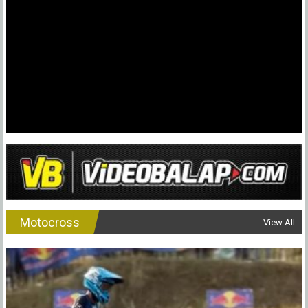
Dulu
(2022),
Apa
Komentarn
?
Motocross
View All