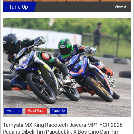
Tune Up
View All
Headline
Road Race
Tune Up
Ternyata MX King Racetech Jawara MP1 YCR 2026
Padang Dibeli Tim Papabebkk X Bos Cino Dari Tim