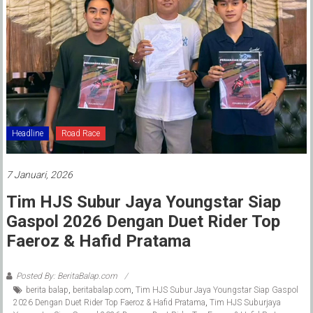
Headline
Road Race
7 Januari, 2026
Tim HJS Subur Jaya Youngstar Siap
Gaspol 2026 Dengan Duet Rider Top
Faeroz & Hafid Pratama
Posted By: BeritaBalap.com
berita balap
,
beritabalap.com
,
Tim HJS Subur Jaya Youngstar Siap Gaspol
2026 Dengan Duet Rider Top Faeroz & Hafid Pratama
,
Tim HJS Suburjaya