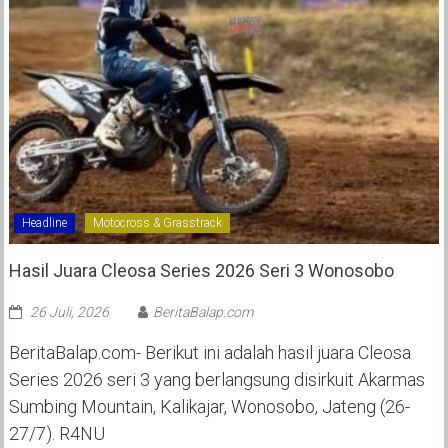
Headline
Motocross & Grasstrack
Hasil Juara Cleosa Series 2026 Seri 3 Wonosobo ‎
26 Juli, 2026
BeritaBalap.com
BeritaBalap.com- Berikut ini adalah hasil juara Cleosa
Series 2026 seri 3 yang berlangsung disirkuit Akarmas
Sumbing Mountain, Kalikajar, Wonosobo, Jateng (26-
27/7). R4NU