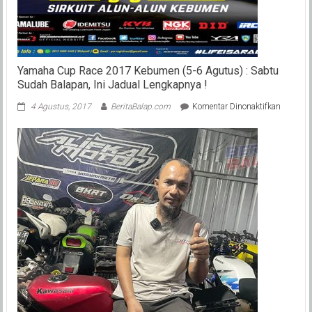
?
Yamaha Cup Race 2017 Kebumen (5-6 Agutus) : Sabtu
Sudah Balapan, Ini Jadual Lengkapnya !
pada
4 Agustus, 2017
BeritaBalap.com
Komentar Dinonaktifkan
Yamaha
Cup
Race
2017
Kebume
(5-
6
Agutus)
:
Sabtu
Sudah
Balapan,
Ini
Jadual
Lengkap
!