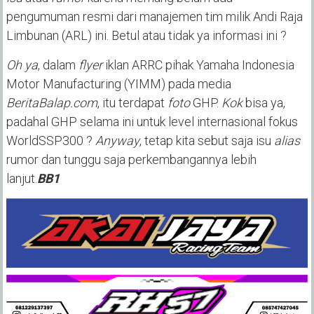
pengumuman resmi dari manajemen tim milik Andi Raja
Limbunan (ARL) ini. Betul atau tidak ya informasi ini ?
Oh ya
, dalam
flyer
iklan ARRC pihak Yamaha Indonesia
Motor Manufacturing (YIMM) pada media
BeritaBalap.com
, itu terdapat
foto
GHP.
Kok
bisa ya,
padahal GHP selama ini untuk level internasional fokus
WorldSSP300 ?
Anyway
, tetap kita sebut saja isu
alias
rumor dan tunggu saja perkembangannya lebih
lanjut.
BB1