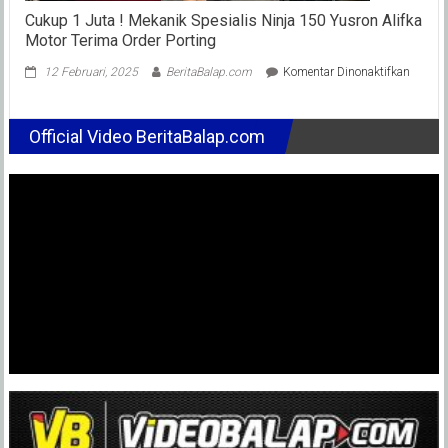
Cukup 1 Juta ! Mekanik Spesialis Ninja 150 Yusron Alifka
Motor Terima Order Porting
pada
12 Februari, 2025
BeritaBalap.com
Komentar Dinonaktifkan
Cukup
1
Juta
Official Video BeritaBalap.com
!
Mekani
Spesial
Ninja
150
Yusron
Alifka
Motor
Terima
Order
Porting