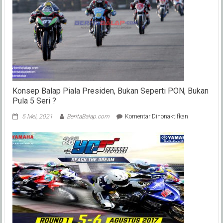
Konsep Balap Piala Presiden, Bukan Seperti PON, Bukan
Pula 5 Seri ?
pada
5 Mei, 2021
BeritaBalap.com
Komentar Dinonaktifkan
Konsep
Balap
Piala
Presiden,
Bukan
Seperti
PON,
Bukan
Pula
5
Seri