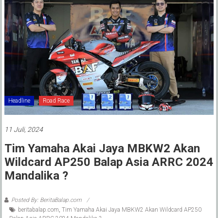
Headline
Road Race
11 Juli, 2024
Tim Yamaha Akai Jaya MBKW2 Akan
Wildcard AP250 Balap Asia ARRC 2024
Mandalika ?
Posted By: BeritaBalap.com
beritabalap.com
,
Tim Yamaha Akai Jaya MBKW2 Akan Wildcard AP250