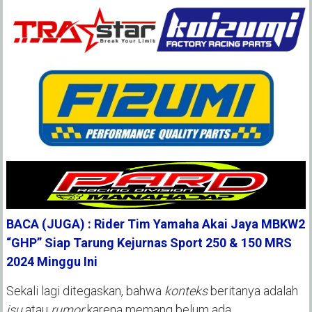
BACA (JUGA) : Rider Tim Yamaha Akai Jaya MBKW2
“GHP” Siap Tarung Kejurnas Sport 250 & 150 MRS
2024 Minggu Ini
Sekali lagi ditegaskan, bahwa
konteks
beritanya adalah
isu
atau
rumor
karena memang belum ada