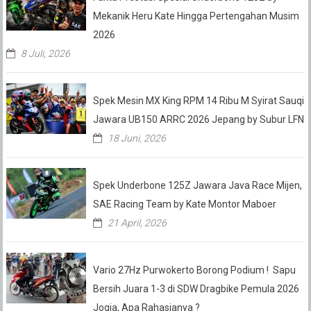
Mekanik Heru Kate Hingga Pertengahan Musim
2026
8 Juli, 2026
Spek Mesin MX King RPM 14 Ribu M Syirat Sauqi
Jawara UB150 ARRC 2026 Jepang by Subur LFN
18 Juni, 2026
Spek Underbone 125Z Jawara Java Race Mijen,
SAE Racing Team by Kate Montor Maboer
21 April, 2026
Vario 27Hz Purwokerto Borong Podium ! Sapu
Bersih Juara 1-3 di SDW Dragbike Pemula 2026
Jogja, Apa Rahasianya ?