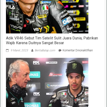
Adik VR46 Sebut Tim Satelit Sulit Juara Dunia, Pabrikan
Wajib Karena Duitnya Sangat Besar
pada
9 Maret, 2023
BeritaBalap.com
Komentar Dinonaktifkan
Adik
VR46
Sebut
Tim
Satelit
Sulit
Juara
Dunia,
Pabrikan
Wajib
Karena
Duitnya
Sangat