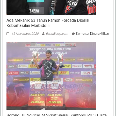
Besar
Ada Mekanik 63 Tahun Ramon Forcada Dibalik
Keberhasilan Morbidelli
pada
15 November, 2020
BeritaBalap.com
Komentar Dinonaktifkan
Ada
Meka
63
Tahu
Ram
Forc
Dibal
Kebe
Morbi
Borong JU Novice! M Syirat Syauki Kantongi Rp 50 Juta