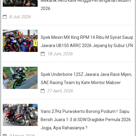
Mekanik Heru Kate Hingga Pertengahan Musim
2026
8 Juli, 2026
Spek Mesin MX King RPM 14 Ribu M Syirat Sauqi
Jawara UB150 ARRC 2026 Jepang by Subur LFN
18 Juni, 2026
Spek Underbone 125Z Jawara Java Race Mijen,
SAE Racing Team by Kate Montor Maboer
21 April, 2026
Vario 27Hz Purwokerto Borong Podium ! Sapu
Bersih Juara 1-3 di SDW Dragbike Pemula 2026
Jogja, Apa Rahasianya ?
9 Maret, 2026