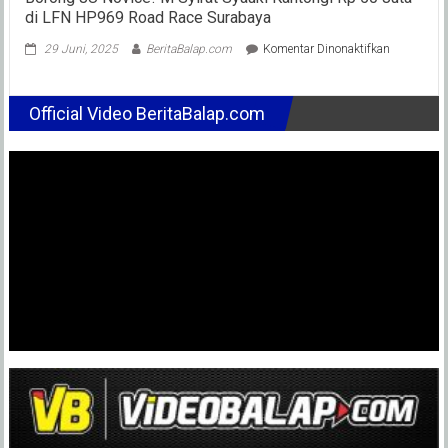
di LFN HP969 Road Race Surabaya
pada
29 Juni, 2025
BeritaBalap.com
Komentar Dinonaktifkan
Borong
JU
Novice!
Official Video BeritaBalap.com
M
Syirat
Syauki
Kantongi
Rp
50
Juta
di
LFN
HP969
Road
Race
Surabaya