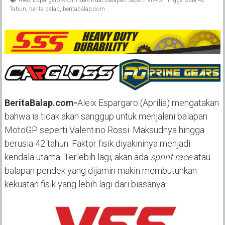
Aleix Espargaro Akui Tidak Kuat Balapan Seperti VR46 Hingga Usia 42
Tahun
,
berita balap
,
beritabalap.com
BeritaBalap.com-
Aleix Espargaro (Aprilia) mengatakan
bahwa ia tidak akan sanggup untuk menjalani balapan
MotoGP seperti Valentino Rossi. Maksudnya hingga
berusia 42 tahun. Faktor fisik diyakininya menjadi
kendala utama. Terlebih lagi, akan ada
sprint race
atau
balapan pendek yang dijamin makin membutuhkan
kekuatan fisik yang lebih lagi dari biasanya.