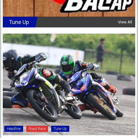
Tune Up
View All
Headline
Road Race
Tune Up