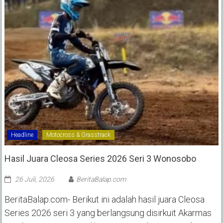
Headline
Motocross & Grasstrack
Hasil Juara Cleosa Series 2026 Seri 3 Wonosobo ‎
26 Juli, 2026
BeritaBalap.com
BeritaBalap.com- Berikut ini adalah hasil juara Cleosa
Series 2026 seri 3 yang berlangsung disirkuit Akarmas