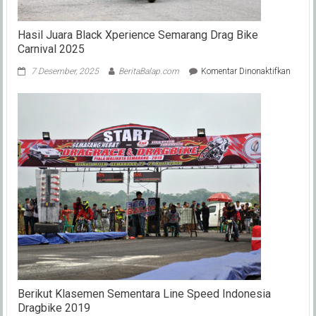
Hasil Juara Black Xperience Semarang Drag Bike
Carnival 2025
pada
7 Desember, 2025
BeritaBalap.com
Komentar Dinonaktifkan
Hasil
Juara
Black
Xperie
Semar
Drag
Bike
Carniv
2025
Berikut Klasemen Sementara Line Speed Indonesia
Dragbike 2019