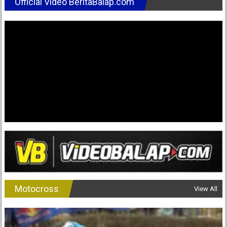
Official Video BeritaBalap.com
Battle
Dragbike
2020
Semara
(9
Feb)
:
Rangsa
Gairah
Pemula
Lokal
Semara
&
Groboga
Motocross
View All