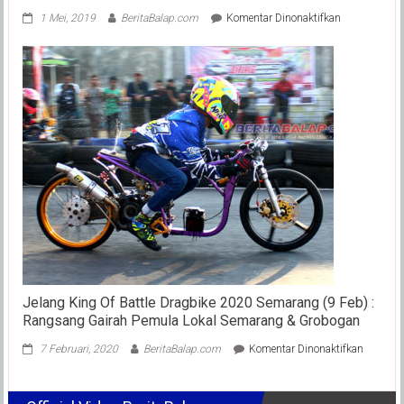
pada
1 Mei, 2019
BeritaBalap.com
Komentar Dinonaktifkan
Berikut
Klasemen
Sementara
Line
Speed
Indonesia
Dragbike
2019
Jelang King Of Battle Dragbike 2020 Semarang (9 Feb) :
Rangsang Gairah Pemula Lokal Semarang & Grobogan
pada
7 Februari, 2020
BeritaBalap.com
Komentar Dinonaktifkan
Jelang
King
Of