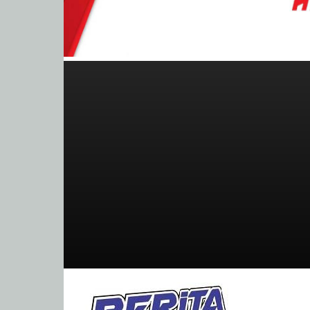
BeritaBalap.com