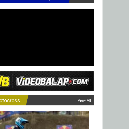
otocross
View All