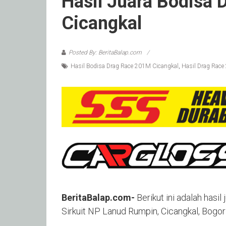
Hasil Juara Bodisa
Cicangkal
Posted By: BeritaBalap.com
Hasil Bodisa Drag Race 201M Cicangkal
,
Hasil Drag Rac
BeritaBalap.com-
Berikut ini adalah hasi
Sirkuit NP Lanud Rumpin, Cicangkal, Bogo