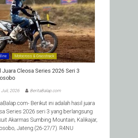
line
Motocross & Grasstrack
l Juara Cleosa Series 2026 Seri 3
sobo ‎
 Juli, 2026
BeritaBalap.com
aBalap.com- Berikut ini adalah hasil juara
sa Series 2026 seri 3 yang berlangsung
rkuit Akarmas Sumbing Mountain, Kalikajar,
sobo, Jateng (26-27/7). R4NU