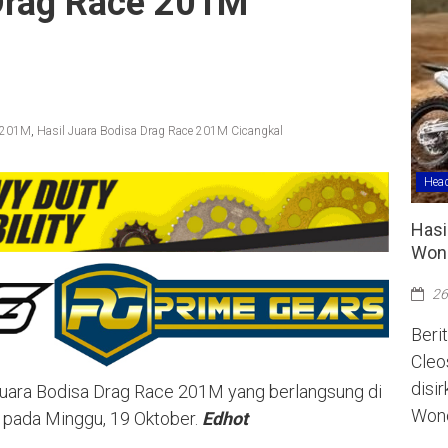
 Drag Race 201M
e 201M
,
Hasil Juara Bodisa Drag Race 201M Cicangkal
Head
Hasi
Wono
26
Berit
Cleo
disi
l juara Bodisa Drag Race 201M yang berlangsung di
Wono
r pada Minggu, 19 Oktober.
Edhot