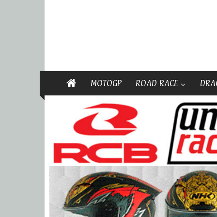
MOTOGP
ROAD RACE
DRA