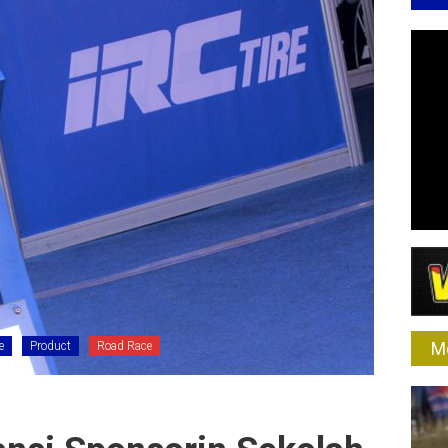
M
e
Product
Road Race