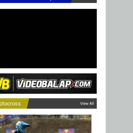
otocross
View All