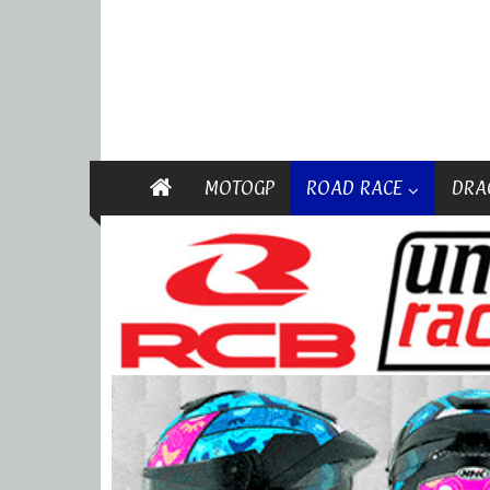
MOTOGP
ROAD RACE
DRA