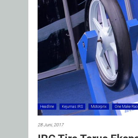
Headline
Kejurnas IRS
Motorprix
One Make Rac
28 Juni, 2017