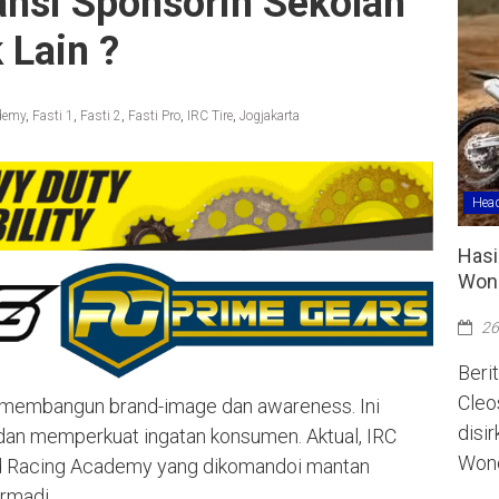
ansi Sponsorin Sekolah
 Lain ?
demy
,
Fasti 1
,
Fasti 2
,
Fasti Pro
,
IRC Tire
,
Jogjakarta
Head
Hasi
Wono
26
Berit
Cleo
a membangun brand-image dan awareness. Ini
disi
dan memperkuat ingatan konsumen. Aktual, IRC
Wono
ad Racing Academy yang dikomandoi mantan
rmadi.