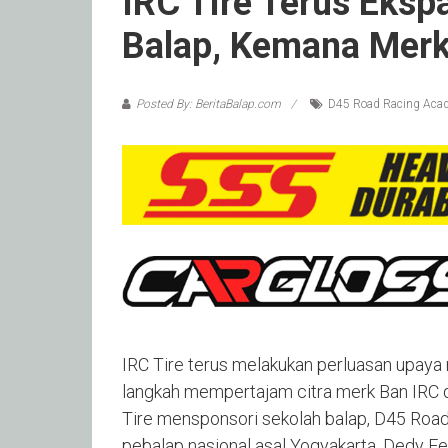
IRC Tire Terus Eksp
Balap, Kemana Merk
Posted By: BeritaBalap.com
D45 Road Racing Aca
IRC Tire terus melakukan perluasan upay
langkah mempertajam citra merk Ban IRC 
Tire mensponsori sekolah balap, D45 Ro
pebalap nasional asal Yogyakarta, Dedy Fe