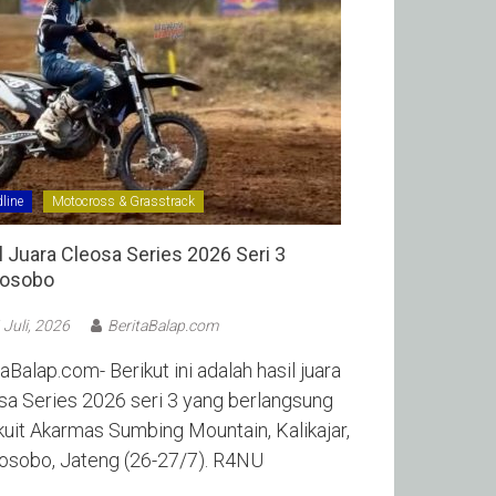
line
Motocross & Grasstrack
l Juara Cleosa Series 2026 Seri 3
sobo ‎
 Juli, 2026
BeritaBalap.com
aBalap.com- Berikut ini adalah hasil juara
sa Series 2026 seri 3 yang berlangsung
rkuit Akarmas Sumbing Mountain, Kalikajar,
sobo, Jateng (26-27/7). R4NU