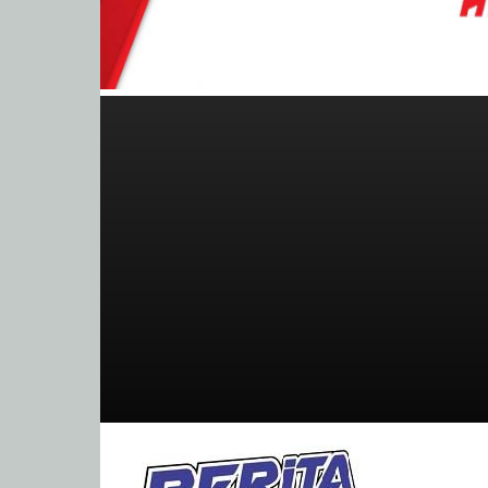
BeritaBalap.com