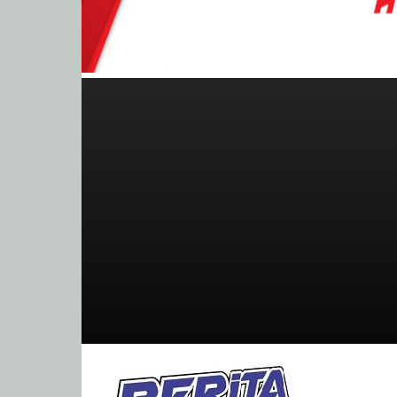
BeritaBalap.com