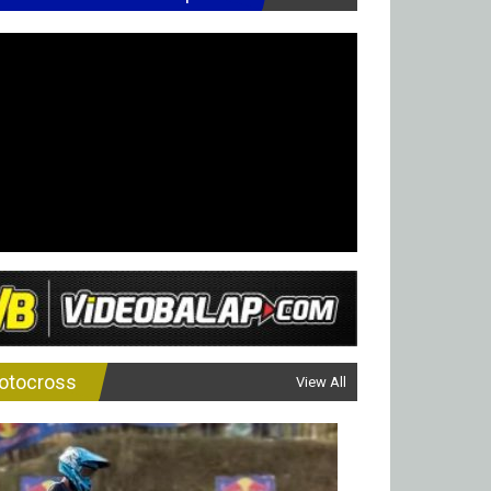
otocross
View All