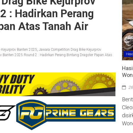
Drag Bike Kejurprov
2 : Hadirkan Perang
pan Atas Tanah Air
e Kejurprov Banten 2025
,
Jawara Competition Drag Bike Kejurprov
Head
ov Banten 2025 Round 2 : Hadirkan Perang Bintang Dragster Papan Atas
Hasi
Wono
26
Berit
Cleo
disi
Wono