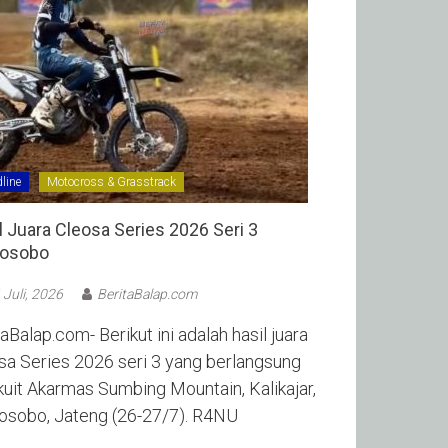
line
Motocross & Grasstrack
l Juara Cleosa Series 2026 Seri 3
sobo ‎
 Juli, 2026
BeritaBalap.com
aBalap.com- Berikut ini adalah hasil juara
sa Series 2026 seri 3 yang berlangsung
rkuit Akarmas Sumbing Mountain, Kalikajar,
sobo, Jateng (26-27/7). R4NU