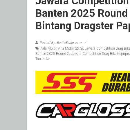
Jawara Competition 
Banten 2025 Round 
Bintang Dragster Pa
Posted By: BeritaBalap.com
Arla Motor
,
Arla Motor SS78
,
Jawara Competition Drag Bik
Banten 2025 Round 2
,
Jawara Competition Drag Bike Kejurpr
Tanah Air