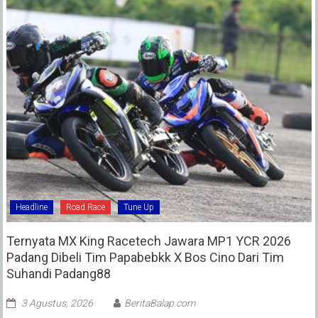
Headline
Road Race
Tune Up
Ternyata MX King Racetech Jawara MP1 YCR 2026
Padang Dibeli Tim Papabebkk X Bos Cino Dari Tim
Suhandi Padang88
3 Agustus, 2026
BeritaBalap.com