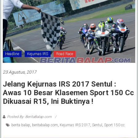
Headline
Kejurnas IRS
Road Race
23 Agustus, 2017
Jelang Kejurnas IRS 2017 Sentul :
Awas 10 Besar Klasemen Sport 150 Cc
Dikuasai R15, Ini Buktinya !
Posted By: BeritaBalap.com
berita balap
,
beritabalap.com
,
Kejurnas IRS 2017
,
Sentul
,
Sport 150 cc