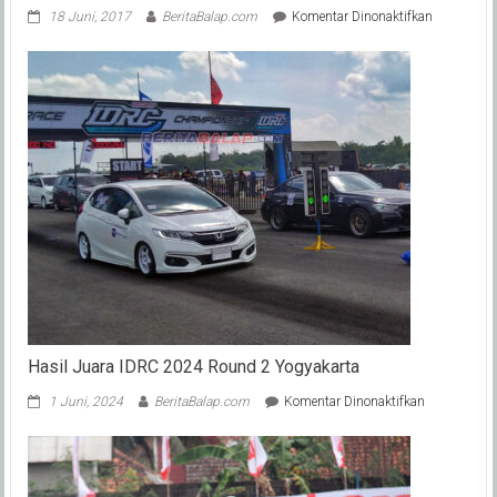
pada
18 Juni, 2017
BeritaBalap.com
Komentar Dinonaktifkan
Travis
Bradley
Pastrana,
Kroser
Cilik
Potensi
Papua,
Penerus
Bapak
yang
”Gila-
Balap”
!
Hasil Juara IDRC 2024 Round 2 Yogyakarta
pada
1 Juni, 2024
BeritaBalap.com
Komentar Dinonaktifkan
Hasil
Juara
IDRC
2024