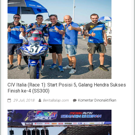
CIV Italia (Race 1): Start Posisi 5, Galang Hendra Sukses
Finish ke-4 (SS300)
pada
29 Juli, 2018
BeritaBalap.com
Komentar Dinonaktifkan
CIV
Italia
(Race
1):
Start
Posisi