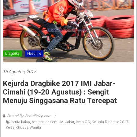
Dragbike
Headline
16 Agustus, 2017
Kejurda Dragbike 2017 IMI Jabar-
Cimahi (19-20 Agustus) : Sengit
Menuju Singgasana Ratu Tercepat
Posted By: BeritaBalap.com
berita balap
,
beritabalap.com
,
IMI Jabar
,
Irvan OC
,
Kejurda Dragbike 2017
,
Kelas Khusus Wanita