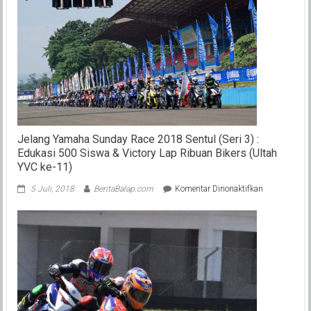
5,
Galang
Hendra
Sukses
Finish
ke-
4
(SS300)
Jelang Yamaha Sunday Race 2018 Sentul (Seri 3) :
Edukasi 500 Siswa & Victory Lap Ribuan Bikers (Ultah
YVC ke-11)
pada
5 Juli, 2018
BeritaBalap.com
Komentar Dinonaktifkan
Jelang
Yamaha
Sunday
Race
2018
Sentul
(Seri
3)
: