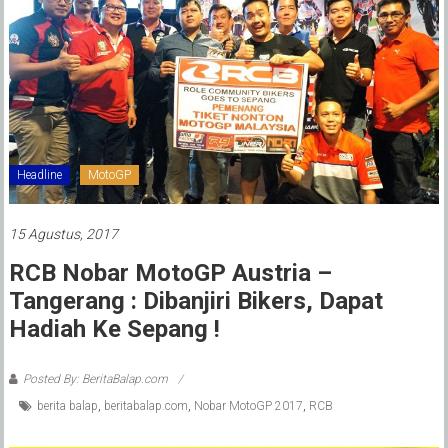
Headline
MotoGP
15 Agustus, 2017
RCB Nobar MotoGP Austria –
Tangerang : Dibanjiri Bikers, Dapat
Hadiah Ke Sepang !
Posted By: BeritaBalap.com
berita balap
,
beritabalap.com
,
Nobar MotoGP 2017
,
RCB