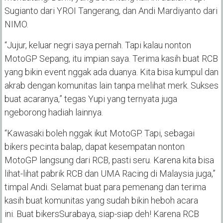
Sugianto dari YROI Tangerang
,
dan Andi Mardiyanto dari
NIMO.
“Jujur, keluar negri saya pernah. Tapi kalau nonton
MotoGP Sepang, itu impian saya. Terima kasih buat RCB
yang bikin event nggak ada duanya. Kita bisa kumpul dan
akrab dengan komunitas lain tanpa melihat merk. Sukses
buat acaranya,” tegas Yupi
yang ternyata juga
ngeborong hadiah lainnya.
“Kawasaki boleh nggak ikut MotoGP. Tapi, sebagai
bikers pecinta balap, dapat kesempatan nonton
MotoGP langsung dari RCB, pasti seru. Karena kita bisa
lihat-lihat pabrik RCB dan UMA Racing di Malaysia juga,”
timpal Andi.
Selamat buat para pemenang dan terima
kasih buat komunitas yang sudah bikin heboh acara
ini.
B
uat
bikers
Surabaya, siap-siap deh! Karena
RCB