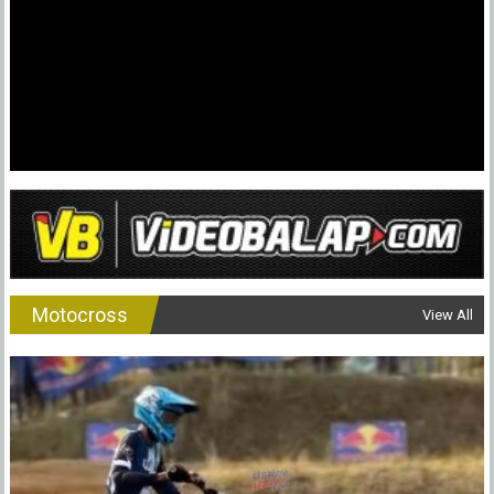
Mans
Dibatalka
Ini
Jadual
2019
Motocross
View All