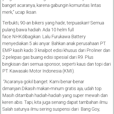
banget acaranya, karena gabungin komunitas lintas
merk,” ucap Iksan.
Terbukti, 90-an bikers yang hadir, terpuaskan! Semua
pulang bawa hadiah.
Ada
10 helm full
face
NHK
di
bagikan. Lalu Furukawa Battery
menyediakan 5 aki anyar. Bahkan anak perusahaan PT.
EMP kasih kado 3 knalpot edisi khusus dari Proliner dan
2 pelepas gas buang edisi spesial dari R9.
Plus
bingkisan dari semua sponsor, seperti kaus dan topi dari
PT. Kawasaki Motor Indonesia (KMI).
“Acaranya gokil banget.
Kami
benar-benar
dimanjain.
Dikasih makan-minum gratis aja, udah top.
Masih ditambah
hadiah-hadiah yang super mewah dan
keren abis
. Tapi, kita juga senang
dapat tambahan ilmu.
Salah satunya ilmu
sering suspensi
dari Bang Goy,