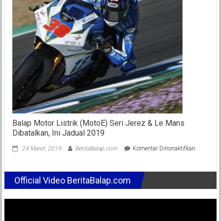
ke-
4
(Kla
Seme
UB15
Rook
Tapi
Terb
!
Balap Motor Listrik (MotoE) Seri Jerez & Le Mans
Dibatalkan, Ini Jadual 2019
pada
24 Maret, 2019
BeritaBalap.com
Komentar Dinonaktifkan
Balap
Motor
Listrik
Official Video BeritaBalap.com
(MotoE)
Seri
Jerez
&
Le