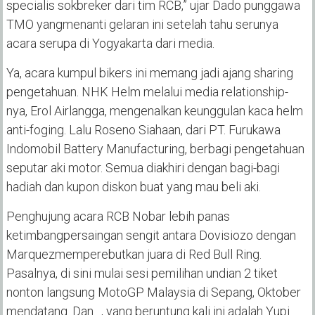
specialis sokbreker dari tim RCB,” ujar Dado punggawa
TMO yang
menanti gelaran ini setelah
tahu
serunya
acara serupa di Yogyakarta dari media
.
Ya, acara kumpul bikers ini memang jadi ajang sharing
pengetahuan
. NHK Helm melalui
media relationship-
nya
, Erol
Airlangga
, mengenalkan
keunggulan
kaca helm
anti-foging. Lalu Roseno Siahaan, dari PT. Furukawa
Indomobil Battery Manufacturing, berbagi pengetahuan
seputar aki motor. Semua diakhiri dengan bagi-bagi
hadiah dan kupon diskon buat yang mau beli aki.
P
enghujung acara
RCB Nobar lebih panas
ketimbang
persaingan sengit antara Dovisiozo dengan
Marquez
memperebutkan juara di Red Bull Ring.
Pasalnya, di sini mulai
sesi pemilihan undian
2
tiket
nonton langsung MotoGP Malaysia di Sepang
, Oktober
mendatang
.
Dan…, yang beruntung kali ini
adalah Yupi