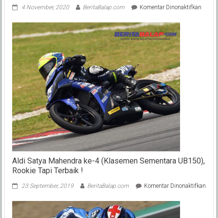
pada
4 November, 2020
BeritaBalap.com
Komentar Dinonaktifkan
Rossi
Tidak
Bisa
Balap
di
Valenc
Karen
Test
PCR
Perta
(3
Nov)
Masih
Covid-
19
?
Aldi Satya Mahendra ke-4 (Klasemen Sementara UB150),
Rookie Tapi Terbaik !
pada
23 September, 2019
BeritaBalap.com
Komentar Dinonaktifkan
Aldi
Saty
Mah