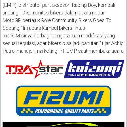
(EMP)
,
distributor part aksesori Racing Boy, kembali
undang 10 komunitas bikers dalam acara nobar
MotoGP
bertajuk Role Community Bikers Goes To
Sepang
.
“
I
ni acara kumpul bikers lintas
merk.
M
isinya
berbagi pengetahuan modifikasi yang
sesuai regulasi, agar
bikers bisa jadi panutan,”
ujar
Achip
Putro, manajer marketing PT. EMP saat membuka acara.