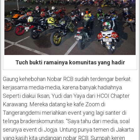
Tuch bukti ramainya komunitas yang hadir
Gaung kehebohan Nobar RCB sudah terdengar berkat
kerjasama media-media, karena banyak hadiahnya.
Seperti diakui
Iksan, Yudi dan Yaya dari HCOI Chapter
Karawang
. Mereka d
atang ke
kafe
Zoom
di
Tangerang
demi meriahkan event yang lagi santer di
telinga
braders
komuni
t
as.
“Saya tahu dari media, soal
serunya event di Jogja.
Untung
punya temen di Jakarta
yang kasih kita undangan nobar RCB. Sumpah keren