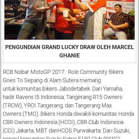
PENGUNDIAN GRAND LUCKY DRAW OLEH MARCEL
GHANIE
RCB Nobar MotoGP 2017 : Role Community Bikers
Goes To Sepang
di Alam Sutera memang
untuk
komunitas bikers Jabodetabek.
Dari Yamaha,
hadir
Ravens I5 Indonesia,
Tangerang R15 Owners
(
TROW
)
, YROI Tangerang,
dan
Tangerang Max
Owners
(TMO
)
. Bikers Honda diwakili komunitas Honda
CBR Owners Indonesia (
HCOI
)
,
CBR Club Indonesia
(
CCI
)
Jakarta, MBT
dan
HCOS Purwaka
r
ta
. Dari Suzuki,
nongol komunitas Suzuki Satria F150 Club (SSFC)