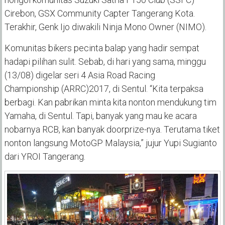
Cirebon
, GSX Community Capter Tang
erang Kota
.
Terakhir,
G
enk
I
jo diwakili
Ninja Mono Owner (
NIMO
)
.
Komunitas bikers pecinta balap yang hadir sempat
hadapi pilihan sulit. Sebab, di hari yang sama, minggu
(13/08) digelar seri 4
Asia Road Racing
Championship
(ARRC)
2017, di Sentul.
“Kita terpaksa
berbagi. Kan pabrikan minta kita nonton mendukung tim
Yamaha, di Sentul. Tapi, banyak yang mau ke acara
nobarnya RCB, kan banyak doorprize-nya. Terutama tiket
nonton langsung MotoGP Malaysia,” jujur Yupi Sugianto
dari YROI Tangerang.