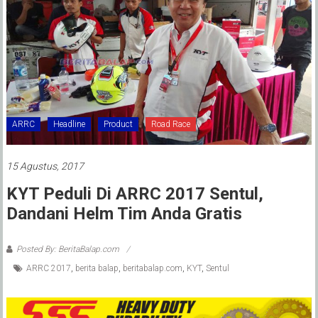
ARRC
Headline
Product
Road Race
15 Agustus, 2017
KYT Peduli Di ARRC 2017 Sentul,
Dandani Helm Tim Anda Gratis
Posted By: BeritaBalap.com
ARRC 2017
,
berita balap
,
beritabalap.com
,
KYT
,
Sentul