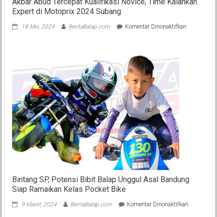
Akbar Abud Tercepat Kualifikasi Novice, Time Kalahkan
Expert di Motoprix 2024 Subang
pada
18 Mei, 2024
BeritaBalap.com
Komentar Dinonaktifkan
Akbar
Abud
Tercepat
Kualifikasi
Novice,
Time
Kalahkan
Expert
di
Motoprix
2024
Subang
Bintang SP, Potensi Bibit Balap Unggul Asal Bandung
Siap Ramaikan Kelas Pocket Bike
pada
9 Maret, 2024
BeritaBalap.com
Komentar Dinonaktifkan
Bintang