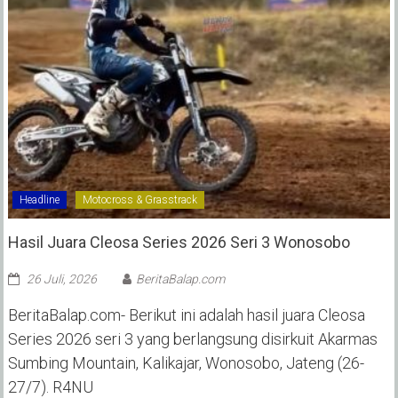
Headline
Motocross & Grasstrack
Hasil Juara Cleosa Series 2026 Seri 3 Wonosobo ‎
26 Juli, 2026
BeritaBalap.com
BeritaBalap.com- Berikut ini adalah hasil juara Cleosa
Series 2026 seri 3 yang berlangsung disirkuit Akarmas
Sumbing Mountain, Kalikajar, Wonosobo, Jateng (26-
27/7). R4NU