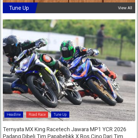
Tune Up
View All
Headline
Road Race
Tune Up
Ternyata MX King Racetech Jawara MP1 YCR 2026
Padang Dibeli Tim Papabebkk X Bos Cino Dari Tim