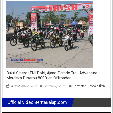
SP,
Potensi
Bibit
Balap
Unggul
Asal
Bandung
Siap
Ramaikan
Kelas
Pocket
Bike
Bukti Sinergi TNI Polri, Ajang Parade Trail Adventure
Merdeka Diserbu 8000-an Offroader
pada
4 September, 2019
BeritaBalap.com
Komentar Dinonaktifkan
Bukti
Sinerg
TNI
Official Video BeritaBalap.com
Polri,
Ajang