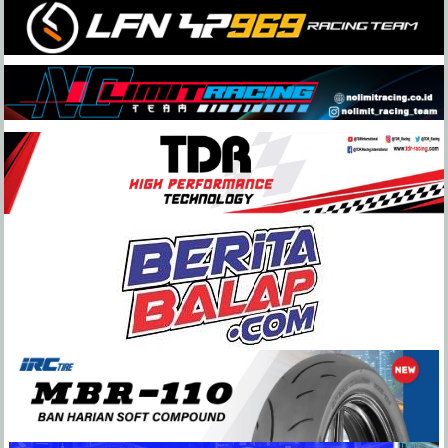
Skip
to
content
BeritaBalap.com
Portal
Berita