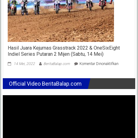
Quartar
Grid
ke-
13
Hasil Juara Kejurnas Grasstrack 2022 & OneSixEight
Indiel Series Putaran 2 Mijen (Sabtu, 14 Mei)
pada
14 Mei, 2022
BeritaBalap.com
Komentar Dinonaktifkan
Hasil
Juara
Kejurnas
Official Video BeritaBalap.com
Grasstrack
2022
&
OneSixEigh
Indiel
Series
Putaran
2
Mijen
(Sabtu,