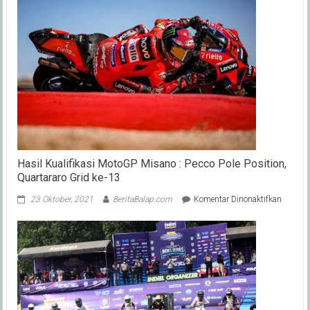
Race
2018
Bandung
:
Persaingan
Ketat
Menuju
Juara
Umum,
Berikut
Klasemen
Sementaran
Hasil Kualifikasi MotoGP Misano : Pecco Pole Position,
Quartararo Grid ke-13
pada
23 Oktober, 2021
BeritaBalap.com
Komentar Dinonaktifkan
Hasil
Kualifik
MotoG
Misano
:
Pecco
Pole
Position