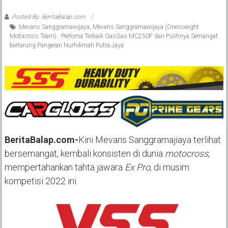
Posted By: BeritaBalap.com
Mevans Sanggramawijaya
,
Mevans Sanggramawijaya (Onesixeight
Motocross Team) : Perfoma Terbaik GasGas MC250F dan Pulihnya Semangat
bertarung Pangeran Nurhikmah Putra Jaya
BeritaBalap.com-
Kini Mevans Sanggramajiaya terlihat
bersemangat, kembali konsisten di dunia
motocross
,
mempertahankan tahta jawara
Ex Pro
, di musim
kompetisi 2022 ini.