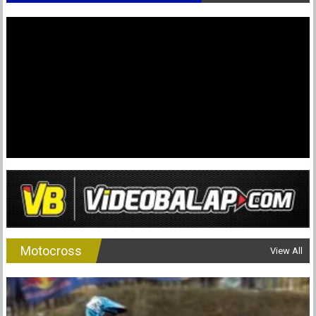
Lorenzo
Ungkap
Penyebab
Vinales
Pisah
Dengan
Yamaha
Motocross
View All