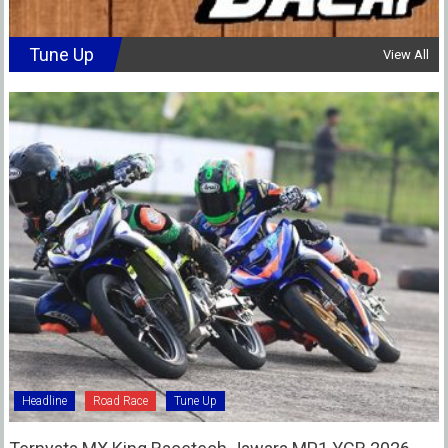
Tune Up
View All
Headline
Road Race
Tune Up