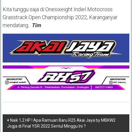
Kita tunggu saja di Onesixeight Indiel Motocross
Grasstrack Open Championship 2022, Karanganyar
mendatang.
Tim
Post
Naik 1,2 HP ! Apa Ramuan Baru R25 Akai Jaya by MBKW2
Jogja di Final YSR 2022 Sentul Minggu Ini ?