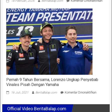
pada
18 Februari, 2026
BeritaBalap.com
Komentar Dinonaktifkan
Spek
Motor
HD
Dalam
Balap
Bagger
World
Cup
2026
Yang
Diikuti
Tim
Niti
Racing
Mesin
2147
cc
Pernah 9 Tahun Bersama, Lorenzo Ungkap Penyebab
Dan
Vinales Pisah Dengan Yamaha
Top
Speed
pada
16 Juli, 2021
BeritaBalap.com
Komentar Dinonaktifkan
300
Pernah
Km/J
9
Tahun
Official Video BeritaBalap.com
Bersama,