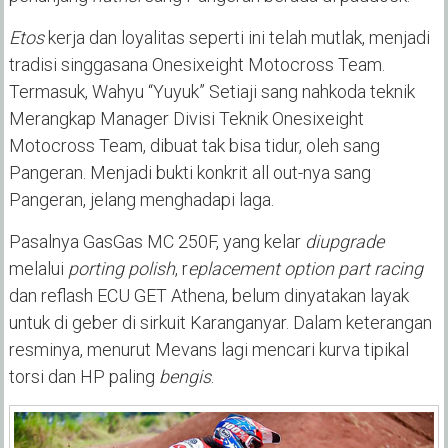
Etos
kerja dan loyalitas seperti ini telah mutlak, menjadi
tradisi singgasana Onesixeight Motocross Team.
Termasuk, Wahyu “Yuyuk” Setiaji sang nahkoda teknik
Merangkap Manager Divisi Teknik Onesixeight
Motocross Team, dibuat tak bisa tidur, oleh sang
Pangeran. Menjadi bukti konkrit all out-nya sang
Pangeran, jelang menghadapi laga.
Pasalnya GasGas MC 250F, yang kelar
diupgrade
melalui
porting polish
, r
eplacement option part racing
dan reflash ECU GET Athena, belum dinyatakan layak
untuk di geber di sirkuit Karanganyar. Dalam keterangan
resminya, menurut Mevans lagi mencari kurva tipikal
torsi dan HP paling
bengis
.