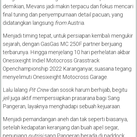
demikian, Mevans jadi makin terpacu dan fokus mencari
final tuning dan penyempurnaan detail pacuan, yang
didatangkan langsung
from
Austria.
Menjadi timing tepat, untuk persiapan kembali mengukir
sejarah, dengan GasGas MC 250F partner berjuang
terbarunya. Hingga menjelang 10 hari perhelatan akbar
Onesixeight Indiel Motocross Grasstrack
Openchampionship 2022 Karanganyar, suasana tegang
menyelimuti Onesixeight Motocross Garage.
Lalu lalang
Pit Crew
dan sosok harum berhijab, begitu
jeli
juga aktif mempersiapkan prasarana bagi Sang
Pangeran, layaknya menghadapi sebuah kejuaraan.
Menjadi pemandangan aneh dan tak seperti biasanya,
setelah kedapatan keranjang dan buah apel segar,
penunjang
nutrisi
sang Pangeran berada di paddock.