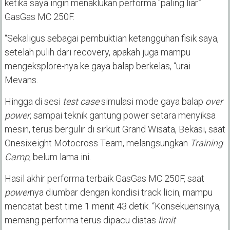
ketika saya ingin menaklukan performa “paling liar”
GasGas MC 250F.
“Sekaligus sebagai pembuktian ketangguhan fisik saya,
setelah pulih dari recovery, apakah juga mampu
mengeksplore-nya ke gaya balap berkelas, “urai
Mevans.
Hingga di sesi
test case
simulasi mode gaya balap
over
power
, sampai teknik gantung power setara menyiksa
mesin, terus bergulir di sirkuit Grand Wisata, Bekasi, saat
Onesixeight Motocross Team, melangsungkan
Training
Camp
, belum lama ini.
Hasil akhir performa terbaik GasGas MC 250F, saat
power
nya diumbar dengan kondisi track licin, mampu
mencatat best time 1 menit 43 detik. “Konsekuensinya,
memang performa terus dipacu diatas
limit