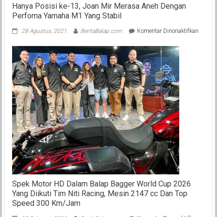
Hanya Posisi ke-13, Joan Mir Merasa Aneh Dengan
Perfoma Yamaha M1 Yang Stabil
pada
28 Agustus, 2021
BeritaBalap.com
Komentar Dinonaktifkan
Hanya
Posisi
ke-
13,
Joan
Mir
Merasa
Aneh
Denga
Perfom
Yamah
M1
Yang
Stabil
Spek Motor HD Dalam Balap Bagger World Cup 2026
Yang Diikuti Tim Niti Racing, Mesin 2147 cc Dan Top
Speed 300 Km/Jam