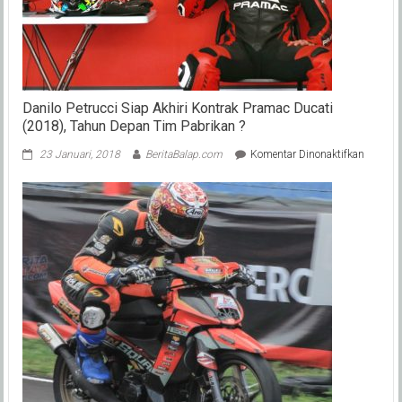
Siap
Saja
?
Danilo Petrucci Siap Akhiri Kontrak Pramac Ducati
(2018), Tahun Depan Tim Pabrikan ?
pada
23 Januari, 2018
BeritaBalap.com
Komentar Dinonaktifkan
Danilo
Petrucci
Siap
Akhiri
Kontrak
Pramac
Ducati
(2018),
Tahun
Depan
Tim
Pabrika
?