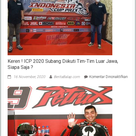
Keren ! ICP 2020 Subang Diikuti Tim-Tim Luar Jawa,
Siapa Saja ?
pada
16 November, 2020
BeritaBalap.com
Komentar Dinonaktifkan
Kere
!
ICP
2020
Suba
Diiku
Tim-
Tim
Luar
Jawa