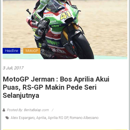
Headline
MotoGP
3 Juli, 2017
MotoGP Jerman : Bos Aprilia Akui
Puas, RS-GP Makin Pede Seri
Selanjutnya
Posted By: BeritaBalap.com
Aleix Espargaro
,
Aprilia
,
Aprilia RS GP
,
Romano Albesiano