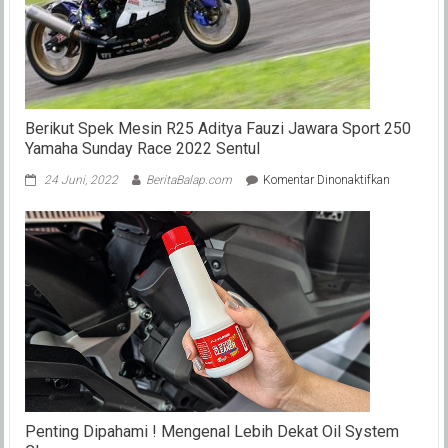
Berikut Spek Mesin R25 Aditya Fauzi Jawara Sport 250
Yamaha Sunday Race 2022 Sentul
pada
24 Juni, 2022
BeritaBalap.com
Komentar Dinonaktifkan
Berikut
Spek
Mesin
R25
Aditya
Fauzi
Jawara
Sport
250
Yamaha
Sunday
Race
2022
Penting Dipahami ! Mengenal Lebih Dekat Oil System
Sentul