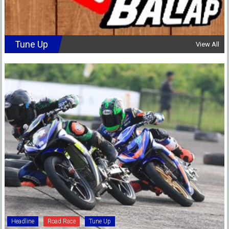
Tune Up
View All
Headline
Road Race
Tune Up