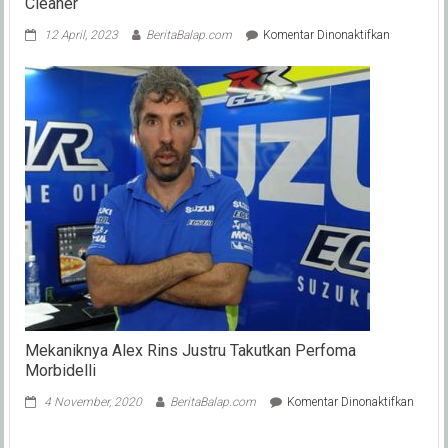
Cleaner
pada
12 April, 2023
BeritaBalap.com
Komentar Dinonaktifkan
Penting
Dipahami
!
Mengenal
Lebih
Dekat Oil
System
Cleaner
Mekaniknya Alex Rins Justru Takutkan Perfoma
Morbidelli
pada
4 November, 2020
BeritaBalap.com
Komentar Dinonaktifkan
Mekan
Alex