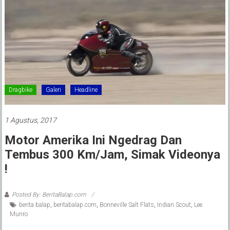
Dragbike
Galeri
Headline
1 Agustus, 2017
Motor Amerika Ini Ngedrag Dan
Tembus 300 Km/jam, Simak Videonya
!
Posted By: BeritaBalap.com
berita balap
,
beritabalap.com
,
Bonneville Salt Flats
,
Indian Scout
,
Lee
Munro