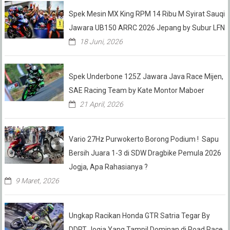
Spek Mesin MX King RPM 14 Ribu M Syirat Sauqi
Jawara UB150 ARRC 2026 Jepang by Subur LFN
18 Juni, 2026
Spek Underbone 125Z Jawara Java Race Mijen,
SAE Racing Team by Kate Montor Maboer
21 April, 2026
Vario 27Hz Purwokerto Borong Podium ! Sapu
Bersih Juara 1-3 di SDW Dragbike Pemula 2026
Jogja, Apa Rahasianya ?
9 Maret, 2026
Ungkap Racikan Honda GTR Satria Tegar By
DDRT Jogja Yang Tampil Dominan di Road Race