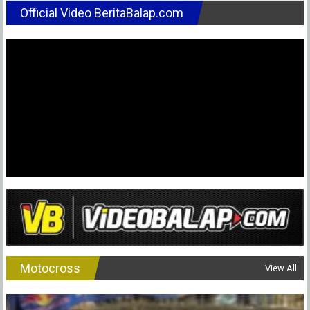
Rins
Official Video BeritaBalap.com
Justru
Takut
Perfo
Morbid
Motocross
View All