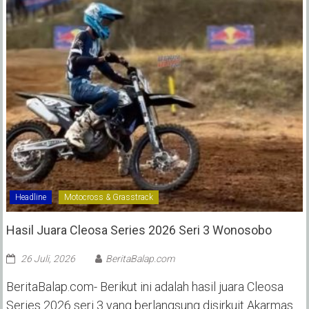
Headline
Motocross & Grasstrack
Hasil Juara Cleosa Series 2026 Seri 3 Wonosobo ‎
26 Juli, 2026
BeritaBalap.com
BeritaBalap.com- Berikut ini adalah hasil juara Cleosa
Series 2026 seri 3 yang berlangsung disirkuit Akarmas