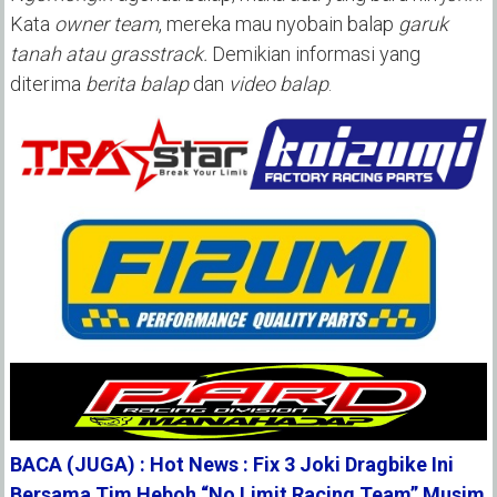
Kata
owner team
, mereka mau nyobain balap
garuk
tanah atau grasstrack.
Demikian informasi yang
diterima
berita balap
dan
video balap
.
BACA (JUGA) : Hot News : Fix 3 Joki Dragbike Ini
Bersama Tim Heboh “No Limit Racing Team” Musim