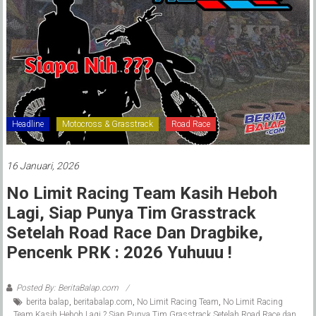
Headline
Motocross & Grasstrack
Road Race
16 Januari, 2026
No Limit Racing Team Kasih Heboh
Lagi, Siap Punya Tim Grasstrack
Setelah Road Race Dan Dragbike,
Pencenk PRK : 2026 Yuhuuu !
Posted By: BeritaBalap.com
berita balap
,
beritabalap.com
,
No Limit Racing Team
,
No Limit Racing
Team Kasih Heboh Lagi ? Siap Punya Tim Grasstrack Setelah Road Race dan