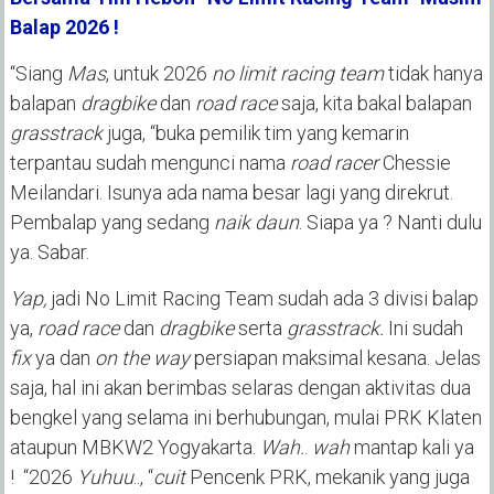
Balap 2026 !
“Siang
Mas
, untuk 2026
no limit racing team
tidak hanya
balapan
dragbike
dan
road race
saja, kita bakal balapan
grasstrack
juga, “buka pemilik tim yang kemarin
terpantau sudah mengunci nama
road racer
Chessie
Meilandari. Isunya ada nama besar lagi yang direkrut.
Pembalap yang sedang
naik daun
. Siapa ya ? Nanti dulu
ya. Sabar.
Yap,
jadi No Limit Racing Team sudah ada 3 divisi balap
ya,
road race
dan
dragbike
serta
grasstrack.
Ini sudah
fix
ya dan
on the way
persiapan maksimal kesana. Jelas
saja, hal ini akan berimbas selaras dengan aktivitas dua
bengkel yang selama ini berhubungan, mulai PRK Klaten
ataupun MBKW2 Yogyakarta.
Wah.
.
wah
mantap kali ya
! “2026
Yuhuu
.., “
cuit
Pencenk PRK, mekanik yang juga