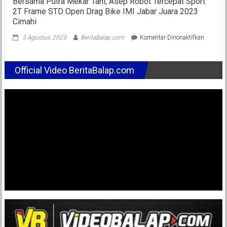
Bersama Putra Mekar Tani, Asep Robot Tercepat Sport
2T Frame STD Open Drag Bike IMI Jabar Juara 2023
Cimahi
pada
5 Agustus, 2023
BeritaBalap.com
Komentar Dinonaktifkan
Bersam
Putra
Mekar
Official Video BeritaBalap.com
Tani,
Asep
Robot
Tercepat
Sport
2T
Frame
STD
Open
Drag
Bike
IMI
Jabar
Juara
2023
Cimahi