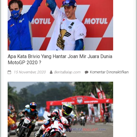
Apa Kata Brivio Yang Hantar Joan Mir Juara Dunia
MotoGP 2020 ?
pada
15 November, 2020
BeritaBalap.com
Komentar Dinonaktifkan
Apa
Kata
Brivi
Yang
Hant
Joan
Mir
Juar
Duni
Mot
2020