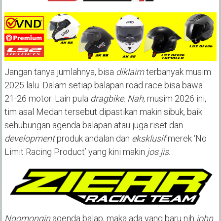
Jangan tanya jumlahnya, bisa
diklaim
terbanyak musim
2025 lalu. Dalam setiap balapan road race bisa bawa
21-26 motor. Lain pula
dragbike
.
Nah
, musim 2026 ini,
tim asal Medan tersebut dipastikan makin sibuk, baik
sehubungan agenda balapan atau juga riset dan
development
produk andalan dan
eksklusif
merek ‘No
Limit Racing Product’ yang kini makin
jos jis.
Ngomongin
agenda balap, maka ada yang baru nih
john
.