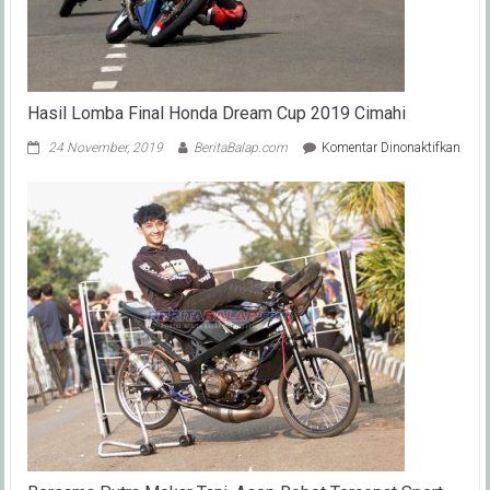
?
Hasil Lomba Final Honda Dream Cup 2019 Cimahi
pada
24 November, 2019
BeritaBalap.com
Komentar Dinonaktifkan
Hasil
Lom
Final
Hond
Drea
Cup
2019
Cima